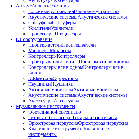
Аксессуары
Аксессуары
Автомобильные системы
Головные устройства
Головные устройства
Акустические системы
Акустические системы
Сабвуферы
Сабвуферы
Усилители
Усилители
Процессоры
Процессоры
DJ-оборудование
Проигрыватели
Проигрыватели
Микшеры
Микшеры
Контроллеры
Контроллеры
Проигрыватели винила
Проигрыватели винила
Контроллеры все в одном
Контроллеры все в
одном
Эффекторы
Эффекторы
Наушники
Наушники
Активные мониторы
Активные мониторы
Акустические системы
Акустические системы
Аксессуары
Аксессуары
Музыкальные инструменты
Фортепиано
Фортепиано
Гитары и бас-гитары
Гитары и бас-гитары
Оркестровая перкуссия
Оркестровая перкуссия
Клавишные инструменты
Клавишные
инструменты