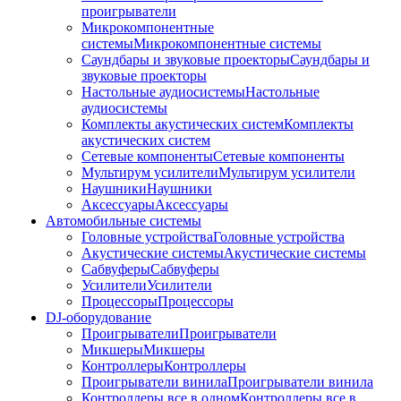
проигрыватели
Микрокомпонентные
системы
Микрокомпонентные системы
Саундбары и звуковые проекторы
Саундбары и
звуковые проекторы
Настольные аудиосистемы
Настольные
аудиосистемы
Комплекты акустических систем
Комплекты
акустических систем
Сетевые компоненты
Сетевые компоненты
Мультирум усилители
Мультирум усилители
Наушники
Наушники
Аксессуары
Аксессуары
Автомобильные системы
Головные устройства
Головные устройства
Акустические системы
Акустические системы
Сабвуферы
Сабвуферы
Усилители
Усилители
Процессоры
Процессоры
DJ-оборудование
Проигрыватели
Проигрыватели
Микшеры
Микшеры
Контроллеры
Контроллеры
Проигрыватели винила
Проигрыватели винила
Контроллеры все в одном
Контроллеры все в