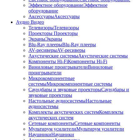
Эффектное оборудование
Эффектное
оборудование
Аксессуары
Аксессуары
Аудио Видео
Телевизоры
Телевизоры
Проекторы
Проекторы
Экраны
Экраны
Blu-Ray плееры
Blu-Ray плееры
AV-ресиверы
AV-ресиверы
Акустические системы
Акустические системы
Компоненты Hi-Fi
Компоненты Hi-Fi
Виниловые проигрыватели
Виниловые
проигрыватели
Микрокомпонентные
системы
Микрокомпонентные системы
Саундбары и звуковые проекторы
Саундбары и
звуковые проекторы
Настольные аудиосистемы
Настольные
аудиосистемы
Комплекты акустических систем
Комплекты
акустических систем
Сетевые компоненты
Сетевые компоненты
Мультирум усилители
Мультирум усилители
Наушники
Наушники