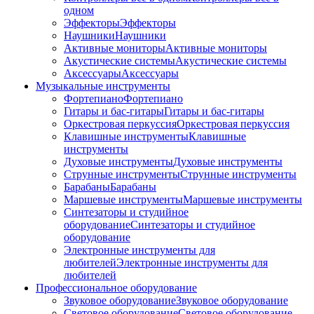
одном
Эффекторы
Эффекторы
Наушники
Наушники
Активные мониторы
Активные мониторы
Акустические системы
Акустические системы
Аксессуары
Аксессуары
Музыкальные инструменты
Фортепиано
Фортепиано
Гитары и бас-гитары
Гитары и бас-гитары
Оркестровая перкуссия
Оркестровая перкуссия
Клавишные инструменты
Клавишные
инструменты
Духовые инструменты
Духовые инструменты
Струнные инструменты
Струнные инструменты
Барабаны
Барабаны
Маршевые инструменты
Маршевые инструменты
Синтезаторы и студийное
оборудование
Синтезаторы и студийное
оборудование
Электронные инструменты для
любителей
Электронные инструменты для
любителей
Профессиональное оборудование
Звуковое оборудование
Звуковое оборудование
Световое оборудование
Световое оборудование