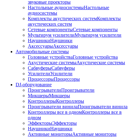
звуковые проекторы
Настольные аудиосистемы
Настольные
аудиосистемы
Комплекты акустических систем
Комплекты
акустических систем
Сетевые компоненты
Сетевые компоненты
Мультирум усилители
Мультирум усилители
Наушники
Наушники
Аксессуары
Аксессуары
Автомобильные системы
Головные устройства
Головные устройства
Акустические системы
Акустические системы
Сабвуферы
Сабвуферы
Усилители
Усилители
Процессоры
Процессоры
DJ-оборудование
Проигрыватели
Проигрыватели
Микшеры
Микшеры
Контроллеры
Контроллеры
Проигрыватели винила
Проигрыватели винила
Контроллеры все в одном
Контроллеры все в
одном
Эффекторы
Эффекторы
Наушники
Наушники
Активные мониторы
Активные мониторы