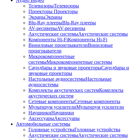
Аудио Видео
Телевизоры
Телевизоры
Проекторы
Проекторы
Экраны
Экраны
Blu-Ray плееры
Blu-Ray плееры
AV-ресиверы
AV-ресиверы
Акустические системы
Акустические системы
Компоненты Hi-Fi
Компоненты Hi-Fi
Виниловые проигрыватели
Виниловые
проигрыватели
Микрокомпонентные
системы
Микрокомпонентные системы
Саундбары и звуковые проекторы
Саундбары и
звуковые проекторы
Настольные аудиосистемы
Настольные
аудиосистемы
Комплекты акустических систем
Комплекты
акустических систем
Сетевые компоненты
Сетевые компоненты
Мультирум усилители
Мультирум усилители
Наушники
Наушники
Аксессуары
Аксессуары
Автомобильные системы
Головные устройства
Головные устройства
Акустические системы
Акустические системы