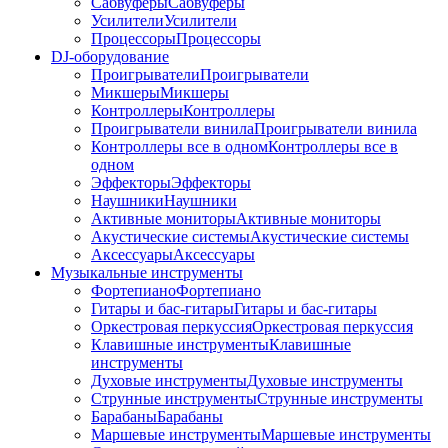
Сабвуферы
Сабвуферы
Усилители
Усилители
Процессоры
Процессоры
DJ-оборудование
Проигрыватели
Проигрыватели
Микшеры
Микшеры
Контроллеры
Контроллеры
Проигрыватели винила
Проигрыватели винила
Контроллеры все в одном
Контроллеры все в
одном
Эффекторы
Эффекторы
Наушники
Наушники
Активные мониторы
Активные мониторы
Акустические системы
Акустические системы
Аксессуары
Аксессуары
Музыкальные инструменты
Фортепиано
Фортепиано
Гитары и бас-гитары
Гитары и бас-гитары
Оркестровая перкуссия
Оркестровая перкуссия
Клавишные инструменты
Клавишные
инструменты
Духовые инструменты
Духовые инструменты
Струнные инструменты
Струнные инструменты
Барабаны
Барабаны
Маршевые инструменты
Маршевые инструменты