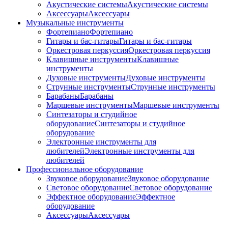
Акустические системы
Акустические системы
Аксессуары
Аксессуары
Музыкальные инструменты
Фортепиано
Фортепиано
Гитары и бас-гитары
Гитары и бас-гитары
Оркестровая перкуссия
Оркестровая перкуссия
Клавишные инструменты
Клавишные
инструменты
Духовые инструменты
Духовые инструменты
Струнные инструменты
Струнные инструменты
Барабаны
Барабаны
Маршевые инструменты
Маршевые инструменты
Синтезаторы и студийное
оборудование
Синтезаторы и студийное
оборудование
Электронные инструменты для
любителей
Электронные инструменты для
любителей
Профессиональное оборудование
Звуковое оборудование
Звуковое оборудование
Световое оборудование
Световое оборудование
Эффектное оборудование
Эффектное
оборудование
Аксессуары
Аксессуары