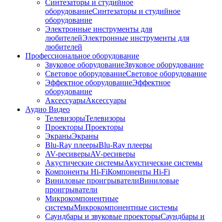
Синтезаторы и студийное
оборудование
Синтезаторы и студийное
оборудование
Электронные инструменты для
любителей
Электронные инструменты для
любителей
Профессиональное оборудование
Звуковое оборудование
Звуковое оборудование
Световое оборудование
Световое оборудование
Эффектное оборудование
Эффектное
оборудование
Аксессуары
Аксессуары
Аудио Видео
Телевизоры
Телевизоры
Проекторы
Проекторы
Экраны
Экраны
Blu-Ray плееры
Blu-Ray плееры
AV-ресиверы
AV-ресиверы
Акустические системы
Акустические системы
Компоненты Hi-Fi
Компоненты Hi-Fi
Виниловые проигрыватели
Виниловые
проигрыватели
Микрокомпонентные
системы
Микрокомпонентные системы
Саундбары и звуковые проекторы
Саундбары и