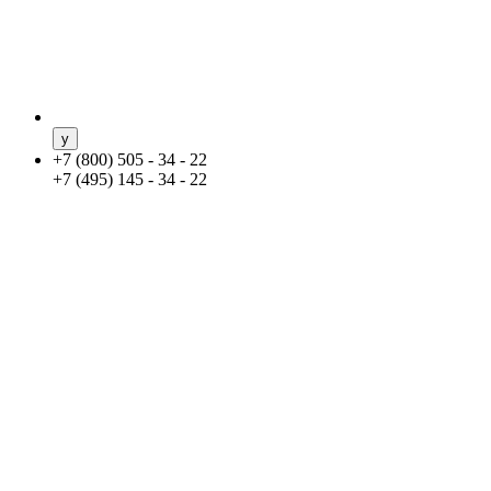
+
7 (800) 505 - 34 - 22
+
7 (495) 145 - 34 - 22
+7 (800) 505-34-22 +7 (495) 145-34-22
e-mail: info@sound-
vision.ru
?