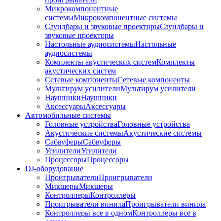
Микрокомпонентные
системы
Микрокомпонентные системы
Саундбары и звуковые проекторы
Саундбары и
звуковые проекторы
Настольные аудиосистемы
Настольные
аудиосистемы
Комплекты акустических систем
Комплекты
акустических систем
Сетевые компоненты
Сетевые компоненты
Мультирум усилители
Мультирум усилители
Наушники
Наушники
Аксессуары
Аксессуары
Автомобильные системы
Головные устройства
Головные устройства
Акустические системы
Акустические системы
Сабвуферы
Сабвуферы
Усилители
Усилители
Процессоры
Процессоры
DJ-оборудование
Проигрыватели
Проигрыватели
Микшеры
Микшеры
Контроллеры
Контроллеры
Проигрыватели винила
Проигрыватели винила
Контроллеры все в одном
Контроллеры все в