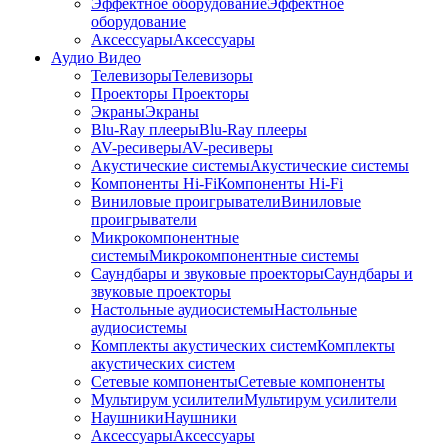
Эффектное оборудование
Эффектное
оборудование
Аксессуары
Аксессуары
Аудио Видео
Телевизоры
Телевизоры
Проекторы
Проекторы
Экраны
Экраны
Blu-Ray плееры
Blu-Ray плееры
AV-ресиверы
AV-ресиверы
Акустические системы
Акустические системы
Компоненты Hi-Fi
Компоненты Hi-Fi
Виниловые проигрыватели
Виниловые
проигрыватели
Микрокомпонентные
системы
Микрокомпонентные системы
Саундбары и звуковые проекторы
Саундбары и
звуковые проекторы
Настольные аудиосистемы
Настольные
аудиосистемы
Комплекты акустических систем
Комплекты
акустических систем
Сетевые компоненты
Сетевые компоненты
Мультирум усилители
Мультирум усилители
Наушники
Наушники
Аксессуары
Аксессуары