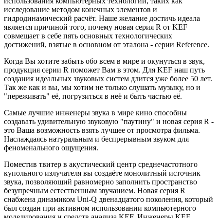
использования компьютерных технологий, таких как
исследование методом конечных элементов и
гидродинамический расчёт. Наше желание достичь идеала
является причиной того, почему новая серия R от KEF
совмещает в себе пять основных технологических
достижений, взятые в основном от эталона - серии Reference.
Когда Вы хотите забыть обо всем в мире и окунуться в звук,
продукция серии R поможет Вам в этом. Для KEF наш путь
создания идеальных звуковых систем длится уже более 50 лет.
Так же как и вы, мы хотим не только слушать музыку, но и
"переживать" её, погрузиться в неё и быть частью её.
Самые лучшие инженеры звука в мире кино способны
создавать удивительную звуковую "паутину" и новая серия R -
это Ваша возможность взять лучшее от просмотра фильма.
Наслаждаясь натуральным и беспрерывным звуком для
феноменального ощущения.
Поместив твитер в акустический центр среднечастотного
купольного излучателя вы создаёте монолитный источник
звука, позволяющий равномерно заполнить пространство
безупречным естественным звучанием. Новая серия R
снабжена динамиком Uni-Q двенадцатого поколения, который
был создан при активном использовании компьютерного
моделирования и средств анализа KEF. Инженеры KEF