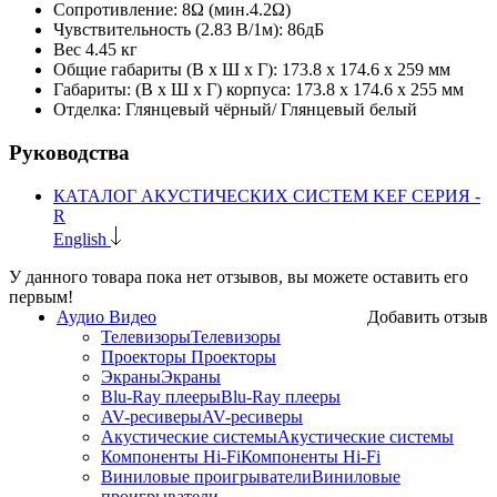
Сопротивление: 8Ω (мин.4.2Ω)
Чувствительность (2.83 В/1м): 86дБ
Вес 4.45 кг
Общие габариты (В х Ш х Г): 173.8 x 174.6 x 259 мм
Габариты: (В х Ш х Г) корпуса: 173.8 x 174.6 x 255 мм
Отделка: Глянцевый чёрный/ Глянцевый белый
Руководства
КАТАЛОГ АКУСТИЧЕСКИХ СИСТЕМ KEF СЕРИЯ -
R
English
У данного товара пока нет отзывов, вы можете оставить его
первым!
Аудио Видео
Добавить отзыв
Телевизоры
Телевизоры
Проекторы
Проекторы
Экраны
Экраны
Blu-Ray плееры
Blu-Ray плееры
AV-ресиверы
AV-ресиверы
Акустические системы
Акустические системы
Компоненты Hi-Fi
Компоненты Hi-Fi
Виниловые проигрыватели
Виниловые
проигрыватели