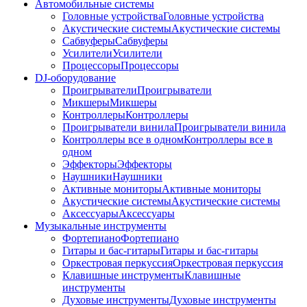
Автомобильные системы
Головные устройства
Головные устройства
Акустические системы
Акустические системы
Сабвуферы
Сабвуферы
Усилители
Усилители
Процессоры
Процессоры
DJ-оборудование
Проигрыватели
Проигрыватели
Микшеры
Микшеры
Контроллеры
Контроллеры
Проигрыватели винила
Проигрыватели винила
Контроллеры все в одном
Контроллеры все в
одном
Эффекторы
Эффекторы
Наушники
Наушники
Активные мониторы
Активные мониторы
Акустические системы
Акустические системы
Аксессуары
Аксессуары
Музыкальные инструменты
Фортепиано
Фортепиано
Гитары и бас-гитары
Гитары и бас-гитары
Оркестровая перкуссия
Оркестровая перкуссия
Клавишные инструменты
Клавишные
инструменты
Духовые инструменты
Духовые инструменты