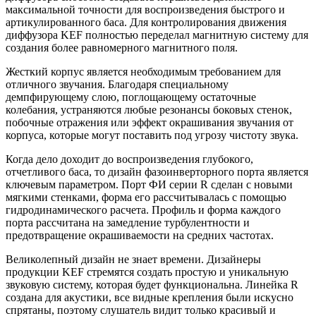
максимальной точности для воспроизведения быстрого и
артикулированного баса. Для контролирования движения
диффузора KEF полностью переделал магнитную систему для
создания более равномерного магнитного поля.
Жесткий корпус является необходимым требованием для
отличного звучания. Благодаря специальному
демпфирующему слою, поглощающему остаточные
колебания, устраняются любые резонансы боковых стенок,
побочные отражения или эффект окрашивания звучания от
корпуса, которые могут поставить под угрозу чистоту звука.
Когда дело доходит до воспроизведения глубокого,
отчетливого баса, то дизайн фазоинверторного порта является
ключевым параметром. Порт ФИ серии R сделан с новыми
мягкими стенками, форма его рассчитывалась с помощью
гидродинамического расчета. Профиль и форма каждого
порта рассчитана на замедление турбулентности и
предотвращение окрашиваемости на средних частотах.
Великолепный дизайн не знает времени. Дизайнеры
продукции KEF стремятся создать простую и уникальную
звуковую систему, которая будет функциональна. Линейка R
создана для акустики, все видные крепления были искусно
спрятаны, поэтому слушатель видит только красивый и