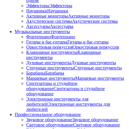
одном
Эффекторы
Эффекторы
Наушники
Наушники
Активные мониторы
Активные мониторы
Акустические системы
Акустические системы
Аксессуары
Аксессуары
Музыкальные инструменты
Фортепиано
Фортепиано
Гитары и бас-гитары
Гитары и бас-гитары
Оркестровая перкуссия
Оркестровая перкуссия
Клавишные инструменты
Клавишные
инструменты
Духовые инструменты
Духовые инструменты
Струнные инструменты
Струнные инструменты
Барабаны
Барабаны
Маршевые инструменты
Маршевые инструменты
Синтезаторы и студийное
оборудование
Синтезаторы и студийное
оборудование
Электронные инструменты для
любителей
Электронные инструменты для
любителей
Профессиональное оборудование
Звуковое оборудование
Звуковое оборудование
Световое оборудование
Световое оборудование