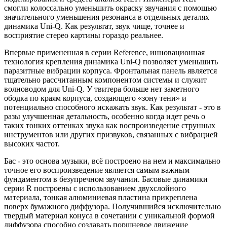
смогли колоссально уменьшить окраску звучания с помощью
значительного уменьшения резонанса в отдельных деталях
динамика Uni-Q. Как результат, звук чище, точнее и
восприятие стерео картины гораздо реальнее.
Впервые примененная в серии Reference, инновационная
технология крепления динамика Uni-Q позволяет уменьшить
паразитные вибрации корпуса. Фронтальная панель является
тщательно рассчитанным компонентом системы и служит
волноводом для Uni-Q. У твитера больше нет заметного
ободка по краям корпуса, создающего «зону тени» и
потенциально способного искажать звук. Как результат - это в
разы улучшенная детальность, особенно когда идет речь о
таких тонких оттенках звука как воспроизведение струнных
инструментов или других призвуков, связанных с вибрацией
высоких частот.
Бас - это основа музыки, всё построено на нем и максимально
точное его воспроизведение является самым важным
фундаментом в безупречном звучании. Басовые динамики
серии R построены с использованием двухслойного
материала, тонкая алюминиевая пластина прикреплена
поверх бумажного диффузора. Получившийся исключительно
твердый материал конуса в сочетании с уникальной формой
диффузора способно создавать поршневое движение