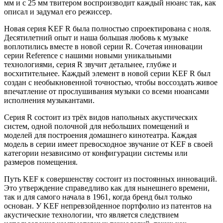
мм и с 25 мм твитером воспроизводит каждый нюанс так, как
описал и задумал его режиссер.
Новая серия KEF R была полностью спроектирована с ноля.
Десятилетний опыт и наша большая любовь к музыке
воплотились вместе в новой серии R. Сочетая инновации
серии Reference с нашими новыми уникальными
технологиями, серия R звучит детальнее, глубже и
восхитительнее. Каждый элемент в новой серии KEF R был
создан с необыкновенной точностью, чтобы воссоздать живое
впечатление от прослушивания музыки со всеми нюансами
исполнения музыкантами.
Серия R состоит из трёх видов напольных акустических
систем, одной полочной для небольших помещений и
моделей для построения домашнего кинотеатра. Каждая
модель в серии имеет превосходное звучание от KEF в своей
категории независимо от конфигурации системы или
размеров помещения.
Путь KEF к совершенству состоит из постоянных инноваций.
Это утверждение справедливо как для нынешнего времени,
так и для самого начала в 1961, когда бренд был только
основан. У KEF непревзойденное портфолио из патентов на
акустические технологии, что является следствием