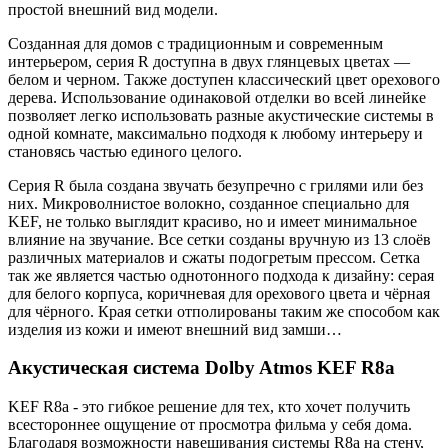
простой внешний вид модели.
Созданная для домов с традиционным и современным
интерьером, серия R доступна в двух глянцевых цветах —
белом и черном. Также доступен классический цвет орехового
дерева. Использование одинаковой отделки во всей линейке
позволяет легко использовать разные акустические системы в
одной комнате, максимально подходя к любому интерьеру и
становясь частью единого целого.
Серия R была создана звучать безупречно с грилями или без
них. Микроволнистое волокно, созданное специально для
KEF, не только выглядит красиво, но и имеет минимальное
влияние на звучание. Все сетки созданы вручную из 13 слоёв
различных материалов и сжаты подогретым прессом. Сетка
так же является частью однотонного подхода к дизайну: серая
для белого корпуса, коричневая для орехового цвета и чёрная
для чёрного. Края сетки отполированы таким же способом как
изделия из кожи и имеют внешний вид замши…
Акустическая система Dolby Atmos KEF R8a
KEF R8a - это гибкое решение для тех, кто хочет получить
всестороннее ощущение от просмотра фильма у себя дома.
Благодаря возможности навешивания системы R8a на стену,