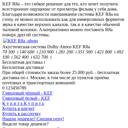
KEF R8a – это гибкое решение для тех, кто хочет получить
всестороннее ощущение от просмотра фильма у себя дома.
Благодаря возможности навешивания системы KEF R8a на
стену, ее можно использовать как для иммерсивных форматов
звука в качестве верхних каналов, так и в качестве обычной
тыловой колонки. Альтернативно можно поставить R8a
поверх другой системы.
Акустическая система Dolby Atmos
KEF R8a
70 300
i
140 600
i
210 900
i
281 200
i
351 500
i
421 800
i
492
100
i
562 400
i
632 700
i
Бесплатная доставка
i
Бесплатная доставка
i
При общей стоимости заказа более 25 000 руб. - бесплатная
доставка по г. Москве, в том числе до пунктов приёма
почтовых и транспортных компаний.
0
1
2
3
4
5
6
7
8
9
Глянцевый чёрный - KEF
Глянцевый белый - KEF
К
у
п
и
т
ь
К
у
п
и
т
ь
Купить в кредит
Купить в рассрочку
Нашли дешевле? Снизим цену!
Видели товар дешевле?