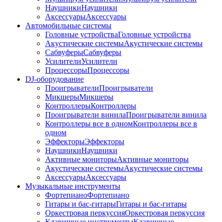
Наушники
Наушники
Аксессуары
Аксессуары
Автомобильные системы
Головные устройства
Головные устройства
Акустические системы
Акустические системы
Сабвуферы
Сабвуферы
Усилители
Усилители
Процессоры
Процессоры
DJ-оборудование
Проигрыватели
Проигрыватели
Микшеры
Микшеры
Контроллеры
Контроллеры
Проигрыватели винила
Проигрыватели винила
Контроллеры все в одном
Контроллеры все в
одном
Эффекторы
Эффекторы
Наушники
Наушники
Активные мониторы
Активные мониторы
Акустические системы
Акустические системы
Аксессуары
Аксессуары
Музыкальные инструменты
Фортепиано
Фортепиано
Гитары и бас-гитары
Гитары и бас-гитары
Оркестровая перкуссия
Оркестровая перкуссия
Клавишные инструменты
Клавишные