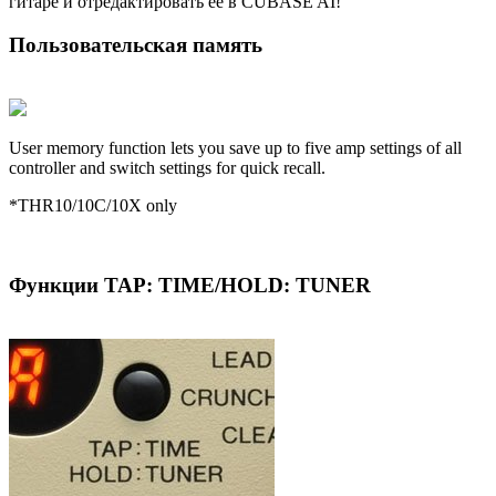
гитаре и отредактировать ее в CUBASE AI!
Пользовательская память
User memory function lets you save up to five amp settings of all
controller and switch settings for quick recall.
*THR10/10C/10X only
Функции TAP: TIME/HOLD: TUNER