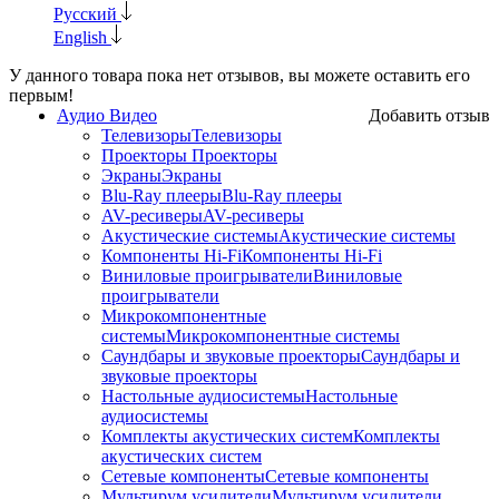
Русский
English
У данного товара пока нет отзывов, вы можете оставить его
первым!
Аудио Видео
Добавить отзыв
Телевизоры
Телевизоры
Проекторы
Проекторы
Экраны
Экраны
Blu-Ray плееры
Blu-Ray плееры
AV-ресиверы
AV-ресиверы
Акустические системы
Акустические системы
Компоненты Hi-Fi
Компоненты Hi-Fi
Виниловые проигрыватели
Виниловые
проигрыватели
Микрокомпонентные
системы
Микрокомпонентные системы
Саундбары и звуковые проекторы
Саундбары и
звуковые проекторы
Настольные аудиосистемы
Настольные
аудиосистемы
Комплекты акустических систем
Комплекты
акустических систем
Сетевые компоненты
Сетевые компоненты
Мультирум усилители
Мультирум усилители