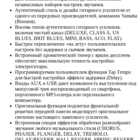
независимых наборов настроек звучания.
Аутентичный стиль и дизайн гитарного усилителя от
одного из передовых производителей, компании Yamaha
(Япония).
Восемь типов аутентичного гитарного усиления,
включая чистый канал (DELUXE, CLASS A, US
BLUES, BRIT BLUES, MINI, BASS, ACO, FLAT).
Быстрое переключение «на лету» пользовательских
настроек без задержки и скачков звучания.
Встроенный хроматический тюнер с ярким дисплеем
обеспечит максимальную точность настройки
электрогитары.
Программируемая пользователем функция Tap Тempo
для быстрой настройки эффекта задержки (Delay).
Входы AUX и USB дают возможность выступления под
минусовой трек воспроизводимый со смартфона,
портативного МР3-плеера или персонального
компьютера.
Оригинальная функция подсветки фронтальной
решетки передней панели моделирует оригинальное
свечение настоящего лампового усилителя.
Встроенная секция эффектов обработки разнообразит
звучание любого музыкального стиля (CHORUS,
PHASER, FLANGER, DELAY, TREMOLO,
DELAY/REVERB, HALL REVERB, SPRING REVERB,