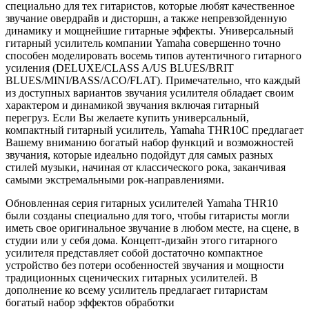
специально для тех гитаристов, которые любят качественное
звучание овердрайв и дисторшн, а также непревзойденную
динамику и мощнейшие гитарные эффекты. Универсальный
гитарный усилитель компании Yamaha совершенно точно
способен моделировать восемь типов аутентичного гитарного
усиления (DELUXE/CLASS A/US BLUES/BRIT
BLUES/MINI/BASS/ACO/FLAT). Примечательно, что каждый
из доступных вариантов звучания усилителя обладает своим
характером и динамикой звучания включая гитарный
перегруз. Если Вы желаете купить универсальный,
компактный гитарный усилитель, Yamaha THR10С предлагает
Вашему вниманию богатый набор функций и возможностей
звучания, которые идеально подойдут для самых разных
стилей музыки, начиная от классического рока, заканчивая
самыми экстремальными рок-направлениями.
Обновленная серия гитарных усилителей Yamaha THR10
были созданы специально для того, чтобы гитаристы могли
иметь свое оригинальное звучание в любом месте, на сцене, в
студии или у себя дома. Концепт-дизайн этого гитарного
усилителя представляет собой достаточно компактное
устройство без потери особенностей звучания и мощности
традиционных сценических гитарных усилителей. В
дополнение ко всему усилитель предлагает гитаристам
богатый набор эффектов обработки