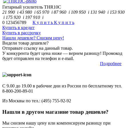
Гитарный усилитель
THR10C
21 990
i
43 980
i
65 970
i
87 960
i
109 950
i
131 940
i
153 930
i
175 920
i
197 910
i
0
1
2
3
4
5
6
7
8
9
К
у
п
и
т
ь
К
у
п
и
т
ь
Купить в кредит
Купить в рассрочку
Нашли дешевле? Снизим цену!
Видели товар дешевле?
Отправьте ссылку на данный товар.
У конкурента будет цена ниже — вернем разницу! Промокод
будет отправлен на телефон и е-mail.
Подробнее
С 9.00 до 19.00 в рабочие дни из России по бесплатному тел.
8-800-200-89-01
Из Москвы по тел.:
(495) 755-92-92
Нашли в другом магазине товар дешевле?
Мы снизим нашу цену или компенсируем разницу при