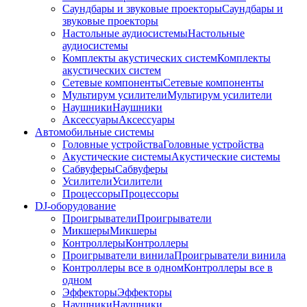
Саундбары и звуковые проекторы
Саундбары и
звуковые проекторы
Настольные аудиосистемы
Настольные
аудиосистемы
Комплекты акустических систем
Комплекты
акустических систем
Сетевые компоненты
Сетевые компоненты
Мультирум усилители
Мультирум усилители
Наушники
Наушники
Аксессуары
Аксессуары
Автомобильные системы
Головные устройства
Головные устройства
Акустические системы
Акустические системы
Сабвуферы
Сабвуферы
Усилители
Усилители
Процессоры
Процессоры
DJ-оборудование
Проигрыватели
Проигрыватели
Микшеры
Микшеры
Контроллеры
Контроллеры
Проигрыватели винила
Проигрыватели винила
Контроллеры все в одном
Контроллеры все в
одном
Эффекторы
Эффекторы
Наушники
Наушники