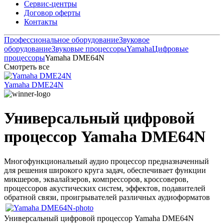
Сервис-центры
Договор оферты
Контакты
Профессиональное оборудование
Звуковое
оборудование
Звуковые процессоры
Yamaha
Цифровые
процессоры
Yamaha DME64N
Смотреть все
Yamaha DME24N
Универсальный цифровой
процессор
Yamaha DME64N
Многофункциональный аудио процессор предназначенный
для решения широкого круга задач, обеспечивает функции
микшеров, эквалайзеров, компрессоров, кроссоверов,
процессоров акустических систем, эффектов, подавителей
обратной связи, проигрывателей различных аудиоформатов
Универсальный цифровой процессор
Yamaha DME64N