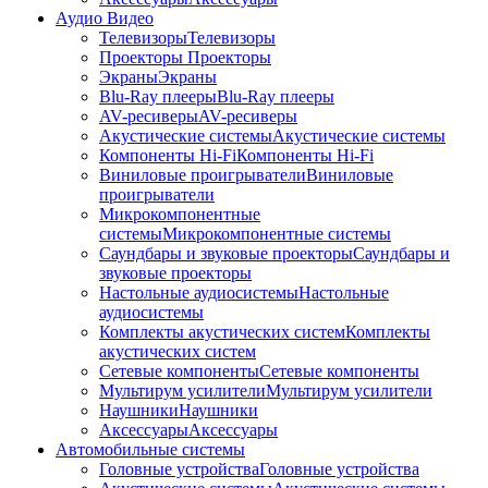
Аудио Видео
Телевизоры
Телевизоры
Проекторы
Проекторы
Экраны
Экраны
Blu-Ray плееры
Blu-Ray плееры
AV-ресиверы
AV-ресиверы
Акустические системы
Акустические системы
Компоненты Hi-Fi
Компоненты Hi-Fi
Виниловые проигрыватели
Виниловые
проигрыватели
Микрокомпонентные
системы
Микрокомпонентные системы
Саундбары и звуковые проекторы
Саундбары и
звуковые проекторы
Настольные аудиосистемы
Настольные
аудиосистемы
Комплекты акустических систем
Комплекты
акустических систем
Сетевые компоненты
Сетевые компоненты
Мультирум усилители
Мультирум усилители
Наушники
Наушники
Аксессуары
Аксессуары
Автомобильные системы
Головные устройства
Головные устройства