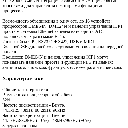
EtherSound Card. Интеграция с совместимыми цифровыми
консолями для управления некоторыми функциями
процессора.
Возможность объединения в одну сеть до 16 устройств:
процессоров DME64N, DME24N и панелей управления ІСР1
простым сетевым Ethernet кабелем категории САТ5,
подключаемых разъемами RJ45.
Интерфейсы GPI, RЅ2З2С/RЅ422, USB и MIDI.
Большой ЖК-дисплей со средствами управления на передней
панели.
Процессор DME64N и панель управления ІСР1 могут
показывать название пресета и функции на 5-ти языках:
английском, японском, французском, немецком и испанском.
Характеристики
Общие характеристики
Внутренняя процессорная обработка
32bit
Частота дискретизации - Внутр.
44.1kHz, 48kHz, 88.2kHz, 96kHz
Частота дискретизации - Внешн.
44.1kHz/88.2kHz (-10%) - 48kHz/96kHz (+6%)
Задержка сигнала