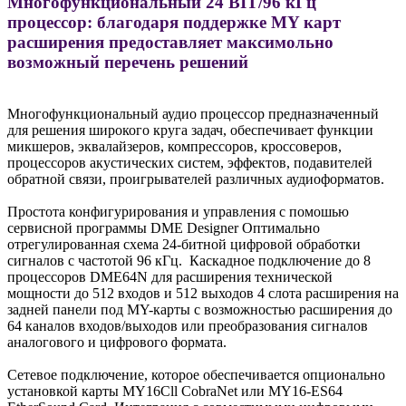
Многофункциональный 24 BIT/96 кГц
процессор: благодаря поддержке MY карт
расширения предоставляет максимольно
возможный перечень решений
Многофункциональный аудио процессор предназначенный
для решения широкого круга задач, обеспечивает функции
микшеров, эквалайзеров, компрессоров, кроссоверов,
процессоров акустических систем, эффектов, подавителей
обратной связи, проигрывателей различных аудиоформатов.
Простота конфигурирования и управления с помошью
сервисной программы DME Designer Оптимально
отрегулированная схема 24-битной цифровой обработки
сигналов с частотой 96 кГц. Каскадное подключение до 8
процессоров DME64N для расширения технической
мощности до 512 входов и 512 выходов 4 слота расширения на
задней панели под МY-карты с возможностью расширения до
64 каналов входов/выходов или преобразования сигналов
аналогового и цифрового формата.
Сетевое подключение, которое обеспечивается опционально
установкой карты MY16Cll CobraNet или MY16-ES64