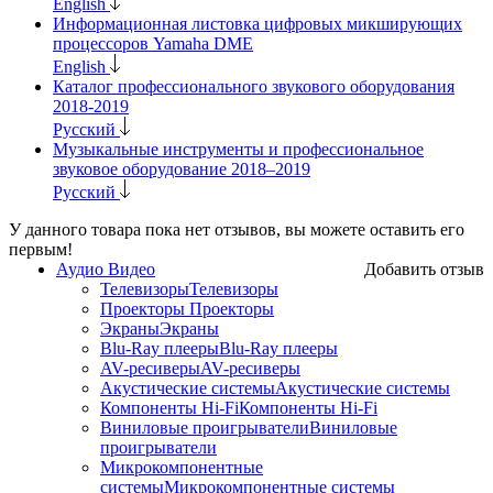
English
Информационная листовка цифровых микширующих
процессоров Yamaha DME
English
Каталог профессионального звукового оборудования
2018-2019
Русский
Музыкальные инструменты и профессиональное
звуковое оборудование 2018–2019
Русский
У данного товара пока нет отзывов, вы можете оставить его
первым!
Аудио Видео
Добавить отзыв
Телевизоры
Телевизоры
Проекторы
Проекторы
Экраны
Экраны
Blu-Ray плееры
Blu-Ray плееры
AV-ресиверы
AV-ресиверы
Акустические системы
Акустические системы
Компоненты Hi-Fi
Компоненты Hi-Fi
Виниловые проигрыватели
Виниловые
проигрыватели
Микрокомпонентные
системы
Микрокомпонентные системы