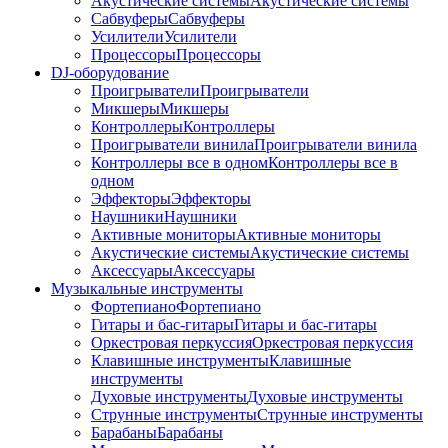
Акустические системы
Акустические системы
Сабвуферы
Сабвуферы
Усилители
Усилители
Процессоры
Процессоры
DJ-оборудование
Проигрыватели
Проигрыватели
Микшеры
Микшеры
Контроллеры
Контроллеры
Проигрыватели винила
Проигрыватели винила
Контроллеры все в одном
Контроллеры все в
одном
Эффекторы
Эффекторы
Наушники
Наушники
Активные мониторы
Активные мониторы
Акустические системы
Акустические системы
Аксессуары
Аксессуары
Музыкальные инструменты
Фортепиано
Фортепиано
Гитары и бас-гитары
Гитары и бас-гитары
Оркестровая перкуссия
Оркестровая перкуссия
Клавишные инструменты
Клавишные
инструменты
Духовые инструменты
Духовые инструменты
Струнные инструменты
Струнные инструменты
Барабаны
Барабаны