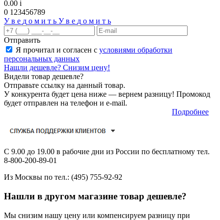
0.00
i
0
1
2
3
4
5
6
7
8
9
У
в
е
д
о
м
и
т
ь
У
в
е
д
о
м
и
т
ь
Отправить
Я прочитал и согласен с
условиями обработки
персональных данных
Нашли дешевле? Снизим цену!
Видели товар дешевле?
Отправьте ссылку на данный товар.
У конкурента будет цена ниже — вернем разницу! Промокод
будет отправлен на телефон и е-mail.
Подробнее
С 9.00 до 19.00 в рабочие дни из России по бесплатному тел.
8-800-200-89-01
Из Москвы по тел.:
(495) 755-92-92
Нашли в другом магазине товар дешевле?
Мы снизим нашу цену или компенсируем разницу при