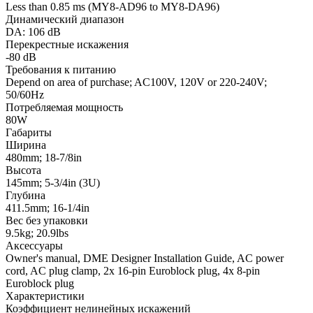
Less than 0.85 ms (MY8-AD96 to MY8-DA96)
Динамический диапазон
DA: 106 dB
Перекрестные искажения
-80 dB
Требования к питанию
Depend on area of purchase; AC100V, 120V or 220-240V;
50/60Hz
Потребляемая мощность
80W
Габариты
Ширина
480mm; 18-7/8in
Высота
145mm; 5-3/4in (3U)
Глубина
411.5mm; 16-1/4in
Вес без упаковки
9.5kg; 20.9lbs
Аксессуары
Owner's manual, DME Designer Installation Guide, AC power
cord, AC plug clamp, 2x 16-pin Euroblock plug, 4x 8-pin
Euroblock plug
Характеристики
Коэффициент нелинейных искажений