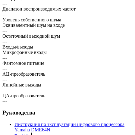
---
Диапазон воспроизводимых частот
---
Уровень собственного шума
Эквивалентный шум на входе
---
Остаточный выходной шум
---
Входы/выходы
Микрофонные входы
---
Фантомное питание
---
АЦ-преобразователь
---
Линейные выходы
---
ЦА-преобразователь
---
Руководства
Инструкция по эксплуатации цифрового процессора
Yamaha DME64N