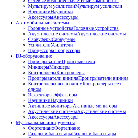
Сетевые компоненты
Сетевые компоненты
Мультирум усилители
Мультирум усилители
Наушники
Наушники
Аксессуары
Аксессуары
Автомобильные системы
Головные устройства
Головные устройства
Акустические системы
Акустические системы
Сабвуферы
Сабвуферы
Усилители
Усилители
Процессоры
Процессоры
DJ-оборудование
Проигрыватели
Проигрыватели
Микшеры
Микшеры
Контроллеры
Контроллеры
Проигрыватели винила
Проигрыватели винила
Контроллеры все в одном
Контроллеры все в
одном
Эффекторы
Эффекторы
Наушники
Наушники
Активные мониторы
Активные мониторы
Акустические системы
Акустические системы
Аксессуары
Аксессуары
Музыкальные инструменты
Фортепиано
Фортепиано
Гитары и бас-гитары
Гитары и бас-гитары