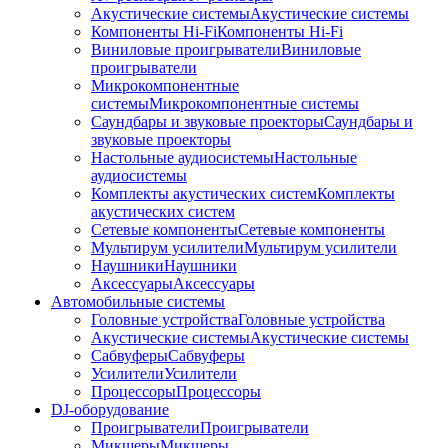
Акустические системы
Акустические системы
Компоненты Hi-Fi
Компоненты Hi-Fi
Виниловые проигрыватели
Виниловые
проигрыватели
Микрокомпонентные
системы
Микрокомпонентные системы
Саундбары и звуковые проекторы
Саундбары и
звуковые проекторы
Настольные аудиосистемы
Настольные
аудиосистемы
Комплекты акустических систем
Комплекты
акустических систем
Сетевые компоненты
Сетевые компоненты
Мультирум усилители
Мультирум усилители
Наушники
Наушники
Аксессуары
Аксессуары
Автомобильные системы
Головные устройства
Головные устройства
Акустические системы
Акустические системы
Сабвуферы
Сабвуферы
Усилители
Усилители
Процессоры
Процессоры
DJ-оборудование
Проигрыватели
Проигрыватели
Микшеры
Микшеры