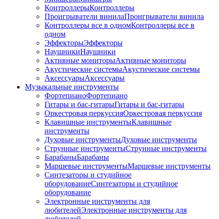
Контроллеры
Контроллеры
Проигрыватели винила
Проигрыватели винила
Контроллеры все в одном
Контроллеры все в
одном
Эффекторы
Эффекторы
Наушники
Наушники
Активные мониторы
Активные мониторы
Акустические системы
Акустические системы
Аксессуары
Аксессуары
Музыкальные инструменты
Фортепиано
Фортепиано
Гитары и бас-гитары
Гитары и бас-гитары
Оркестровая перкуссия
Оркестровая перкуссия
Клавишные инструменты
Клавишные
инструменты
Духовые инструменты
Духовые инструменты
Струнные инструменты
Струнные инструменты
Барабаны
Барабаны
Маршевые инструменты
Маршевые инструменты
Синтезаторы и студийное
оборудование
Синтезаторы и студийное
оборудование
Электронные инструменты для
любителей
Электронные инструменты для
любителей