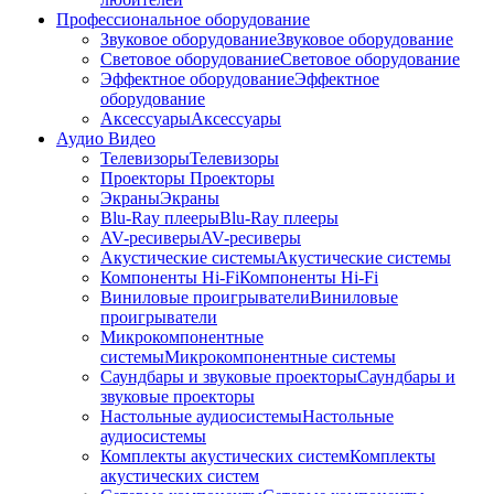
Профессиональное оборудование
Звуковое оборудование
Звуковое оборудование
Световое оборудование
Световое оборудование
Эффектное оборудование
Эффектное
оборудование
Аксессуары
Аксессуары
Аудио Видео
Телевизоры
Телевизоры
Проекторы
Проекторы
Экраны
Экраны
Blu-Ray плееры
Blu-Ray плееры
AV-ресиверы
AV-ресиверы
Акустические системы
Акустические системы
Компоненты Hi-Fi
Компоненты Hi-Fi
Виниловые проигрыватели
Виниловые
проигрыватели
Микрокомпонентные
системы
Микрокомпонентные системы
Саундбары и звуковые проекторы
Саундбары и
звуковые проекторы
Настольные аудиосистемы
Настольные
аудиосистемы
Комплекты акустических систем
Комплекты
акустических систем