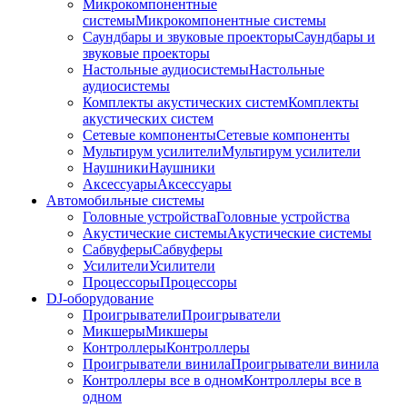
Микрокомпонентные
системы
Микрокомпонентные системы
Саундбары и звуковые проекторы
Саундбары и
звуковые проекторы
Настольные аудиосистемы
Настольные
аудиосистемы
Комплекты акустических систем
Комплекты
акустических систем
Сетевые компоненты
Сетевые компоненты
Мультирум усилители
Мультирум усилители
Наушники
Наушники
Аксессуары
Аксессуары
Автомобильные системы
Головные устройства
Головные устройства
Акустические системы
Акустические системы
Сабвуферы
Сабвуферы
Усилители
Усилители
Процессоры
Процессоры
DJ-оборудование
Проигрыватели
Проигрыватели
Микшеры
Микшеры
Контроллеры
Контроллеры
Проигрыватели винила
Проигрыватели винила
Контроллеры все в одном
Контроллеры все в
одном