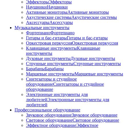
Эффекторы
Эффекторы
Наушники
Наушники
Активные мониторы
Активные мониторы
Акустические системы
Акустические системы
Аксессуары
Аксессуары
Музыкальные инструменты
Фортепиано
Фортепиано
Гитары и бас-гитары
Гитары и бас-гитары
Оркестровая перкуссия
Оркестровая перкуссия
Клавишные инструменты
Клавишные
инструменты
Духовые инструменты
Духовые инструменты
Струнные инструменты
Струнные инструменты
Барабаны
Барабаны
Маршевые инструменты
Маршевые инструменты
Синтезаторы и студийное
оборудование
Синтезаторы и студийное
оборудование
Электронные инструменты для
любителей
Электронные инструменты для
любителей
Профессиональное оборудование
Звуковое оборудование
Звуковое оборудование
Световое оборудование
Световое оборудование
Эффектное оборудование
Эффектное