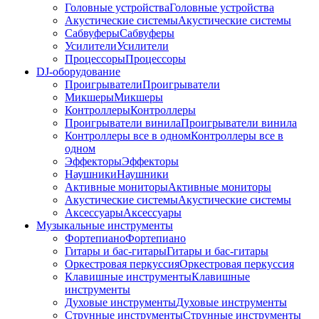
Головные устройства
Головные устройства
Акустические системы
Акустические системы
Сабвуферы
Сабвуферы
Усилители
Усилители
Процессоры
Процессоры
DJ-оборудование
Проигрыватели
Проигрыватели
Микшеры
Микшеры
Контроллеры
Контроллеры
Проигрыватели винила
Проигрыватели винила
Контроллеры все в одном
Контроллеры все в
одном
Эффекторы
Эффекторы
Наушники
Наушники
Активные мониторы
Активные мониторы
Акустические системы
Акустические системы
Аксессуары
Аксессуары
Музыкальные инструменты
Фортепиано
Фортепиано
Гитары и бас-гитары
Гитары и бас-гитары
Оркестровая перкуссия
Оркестровая перкуссия
Клавишные инструменты
Клавишные
инструменты
Духовые инструменты
Духовые инструменты
Струнные инструменты
Струнные инструменты