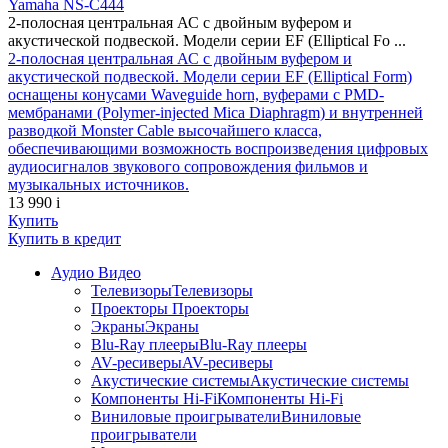
Yamaha NS-C444
2-полосная центральная АС с двойным вуфером и
акустической подвеской. Модели серии EF (Elliptical Fo ...
2-полосная центральная АС с двойным вуфером и
акустической подвеской. Модели серии EF (Elliptical Form)
оснащены конусами Waveguide horn, вуферами с PMD-
мембранами (Polymer-injected Mica Diaphragm) и внутренней
разводкой Monster Cable высочайшего класса,
обеспечивающими возможность воспроизведения цифровых
аудиосигналов звукового сопровождения фильмов и
музыкальных источников.
13 990
i
Купить
Купить
в кредит
Аудио Видео
Телевизоры
Телевизоры
Проекторы
Проекторы
Экраны
Экраны
Blu-Ray плееры
Blu-Ray плееры
AV-ресиверы
AV-ресиверы
Акустические системы
Акустические системы
Компоненты Hi-Fi
Компоненты Hi-Fi
Виниловые проигрыватели
Виниловые
проигрыватели