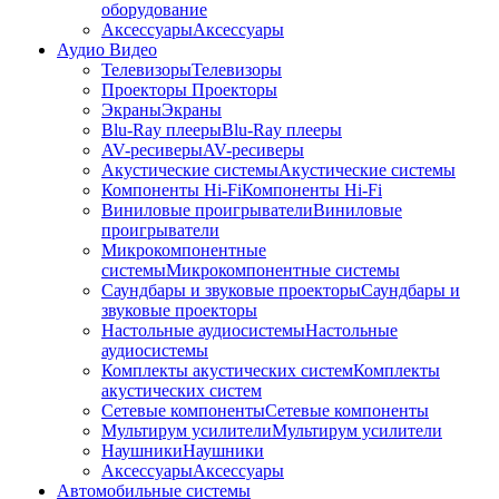
оборудование
Аксессуары
Аксессуары
Аудио Видео
Телевизоры
Телевизоры
Проекторы
Проекторы
Экраны
Экраны
Blu-Ray плееры
Blu-Ray плееры
AV-ресиверы
AV-ресиверы
Акустические системы
Акустические системы
Компоненты Hi-Fi
Компоненты Hi-Fi
Виниловые проигрыватели
Виниловые
проигрыватели
Микрокомпонентные
системы
Микрокомпонентные системы
Саундбары и звуковые проекторы
Саундбары и
звуковые проекторы
Настольные аудиосистемы
Настольные
аудиосистемы
Комплекты акустических систем
Комплекты
акустических систем
Сетевые компоненты
Сетевые компоненты
Мультирум усилители
Мультирум усилители
Наушники
Наушники
Аксессуары
Аксессуары
Автомобильные системы