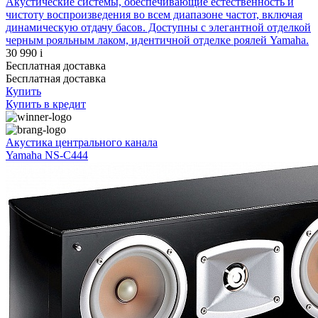
Акустические системы, обеспечивающие естественность и
чистоту воспроизведения во всем диапазоне частот, включая
динамическую отдачу басов. Доступны с элегантной отделкой
черным рояльным лаком, идентичной отделке роялей Yamaha.
30 990
i
Бесплатная доставка
Бесплатная доставка
Купить
Купить
в кредит
Акустика центрального канала
Yamaha NS-C444