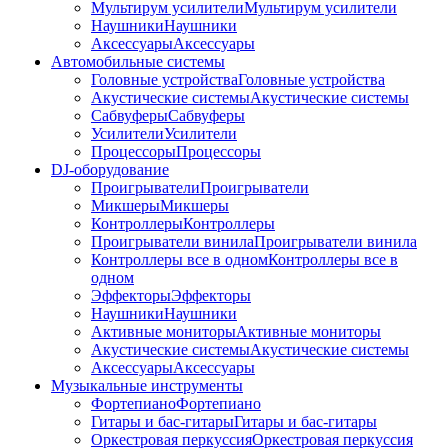
Мультирум усилители
Мультирум усилители
Наушники
Наушники
Аксессуары
Аксессуары
Автомобильные системы
Головные устройства
Головные устройства
Акустические системы
Акустические системы
Сабвуферы
Сабвуферы
Усилители
Усилители
Процессоры
Процессоры
DJ-оборудование
Проигрыватели
Проигрыватели
Микшеры
Микшеры
Контроллеры
Контроллеры
Проигрыватели винила
Проигрыватели винила
Контроллеры все в одном
Контроллеры все в
одном
Эффекторы
Эффекторы
Наушники
Наушники
Активные мониторы
Активные мониторы
Акустические системы
Акустические системы
Аксессуары
Аксессуары
Музыкальные инструменты
Фортепиано
Фортепиано
Гитары и бас-гитары
Гитары и бас-гитары
Оркестровая перкуссия
Оркестровая перкуссия