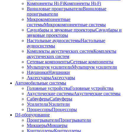
Компоненты Hi-Fi
Компоненты Hi-Fi
Виниловые проигрыватели
Виниловые
проигрыватели
Микрокомпонентные
системы
Микрокомпонентные системы
Саундбары и звуковые проекторы
Саундбары и
звуковые проекторы
Настольные аудиосистемы
Настольные
аудиосистемы
Комплекты акустических систем
Комплекты
акустических систем
Сетевые компоненты
Сетевые компоненты
Мультирум усилители
Мультирум усилители
Наушники
Наушники
Аксессуары
Аксессуары
Автомобильные системы
Головные устройства
Головные устройства
Акустические системы
Акустические системы
Сабвуферы
Сабвуферы
Усилители
Усилители
Процессоры
Процессоры
DJ-оборудование
Проигрыватели
Проигрыватели
Микшеры
Микшеры
Контроллеры
Контроллеры