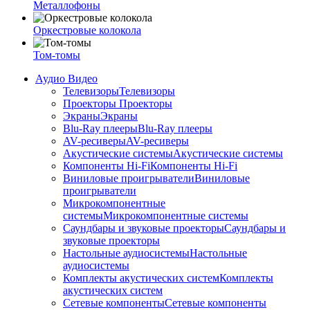
Металлофоны
Оркестровые колокола
Том-томы
Аудио Видео
Телевизоры
Телевизоры
Проекторы
Проекторы
Экраны
Экраны
Blu-Ray плееры
Blu-Ray плееры
AV-ресиверы
AV-ресиверы
Акустические системы
Акустические системы
Компоненты Hi-Fi
Компоненты Hi-Fi
Виниловые проигрыватели
Виниловые
проигрыватели
Микрокомпонентные
системы
Микрокомпонентные системы
Саундбары и звуковые проекторы
Саундбары и
звуковые проекторы
Настольные аудиосистемы
Настольные
аудиосистемы
Комплекты акустических систем
Комплекты
акустических систем
Сетевые компоненты
Сетевые компоненты