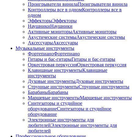
Проигрыватели винила
Проигрыватели винила
Контроллеры все в одном
Контроллеры все в
одном
Эффекторы
Эффекторы
Наушники
Наушники
Активные мониторы
Активные мониторы
Акустические системы
Акустические системы
Аксессуары
Аксессуары
Музыкальные инструменты
Фортепиано
Фортепиано
Гитары и бас-гитары
Гитары и бас-гитары
Оркестровая перкуссия
Оркестровая перкуссия
Клавишные инструменты
Клавишные
инструменты
Духовые инструменты
Духовые инструменты
Струнные инструменты
Струнные инструменты
Барабаны
Барабаны
Маршевые инструменты
Маршевые инструменты
Синтезаторы и студийное
оборудование
Синтезаторы и студийное
оборудование
Электронные инструменты для
любителей
Электронные инструменты для
любителей
Профессиональное оборудование