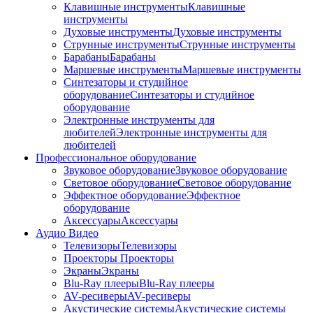
Клавишные инструменты
Клавишные
инструменты
Духовые инструменты
Духовые инструменты
Струнные инструменты
Струнные инструменты
Барабаны
Барабаны
Маршевые инструменты
Маршевые инструменты
Синтезаторы и студийное
оборудование
Синтезаторы и студийное
оборудование
Электронные инструменты для
любителей
Электронные инструменты для
любителей
Профессиональное оборудование
Звуковое оборудование
Звуковое оборудование
Световое оборудование
Световое оборудование
Эффектное оборудование
Эффектное
оборудование
Аксессуары
Аксессуары
Аудио Видео
Телевизоры
Телевизоры
Проекторы
Проекторы
Экраны
Экраны
Blu-Ray плееры
Blu-Ray плееры
AV-ресиверы
AV-ресиверы
Акустические системы
Акустические системы