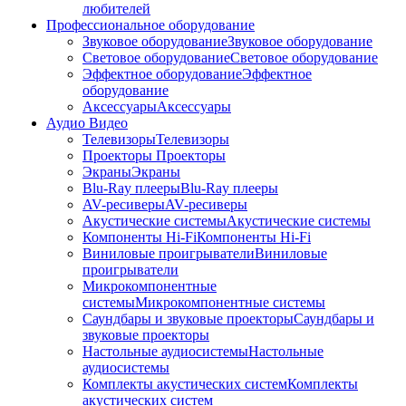
любителей
Профессиональное оборудование
Звуковое оборудование
Звуковое оборудование
Световое оборудование
Световое оборудование
Эффектное оборудование
Эффектное
оборудование
Аксессуары
Аксессуары
Аудио Видео
Телевизоры
Телевизоры
Проекторы
Проекторы
Экраны
Экраны
Blu-Ray плееры
Blu-Ray плееры
AV-ресиверы
AV-ресиверы
Акустические системы
Акустические системы
Компоненты Hi-Fi
Компоненты Hi-Fi
Виниловые проигрыватели
Виниловые
проигрыватели
Микрокомпонентные
системы
Микрокомпонентные системы
Саундбары и звуковые проекторы
Саундбары и
звуковые проекторы
Настольные аудиосистемы
Настольные
аудиосистемы
Комплекты акустических систем
Комплекты
акустических систем