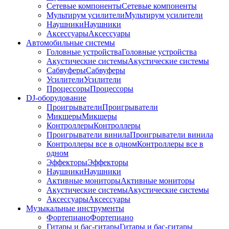
Сетевые компоненты
Сетевые компоненты
Мультирум усилители
Мультирум усилители
Наушники
Наушники
Аксессуары
Аксессуары
Автомобильные системы
Головные устройства
Головные устройства
Акустические системы
Акустические системы
Сабвуферы
Сабвуферы
Усилители
Усилители
Процессоры
Процессоры
DJ-оборудование
Проигрыватели
Проигрыватели
Микшеры
Микшеры
Контроллеры
Контроллеры
Проигрыватели винила
Проигрыватели винила
Контроллеры все в одном
Контроллеры все в
одном
Эффекторы
Эффекторы
Наушники
Наушники
Активные мониторы
Активные мониторы
Акустические системы
Акустические системы
Аксессуары
Аксессуары
Музыкальные инструменты
Фортепиано
Фортепиано
Гитары и бас-гитары
Гитары и бас-гитары