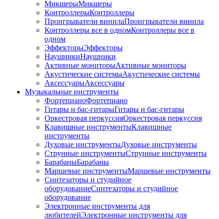
Микшеры
Микшеры
Контроллеры
Контроллеры
Проигрыватели винила
Проигрыватели винила
Контроллеры все в одном
Контроллеры все в
одном
Эффекторы
Эффекторы
Наушники
Наушники
Активные мониторы
Активные мониторы
Акустические системы
Акустические системы
Аксессуары
Аксессуары
Музыкальные инструменты
Фортепиано
Фортепиано
Гитары и бас-гитары
Гитары и бас-гитары
Оркестровая перкуссия
Оркестровая перкуссия
Клавишные инструменты
Клавишные
инструменты
Духовые инструменты
Духовые инструменты
Струнные инструменты
Струнные инструменты
Барабаны
Барабаны
Маршевые инструменты
Маршевые инструменты
Синтезаторы и студийное
оборудование
Синтезаторы и студийное
оборудование
Электронные инструменты для
любителей
Электронные инструменты для