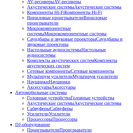
AV-ресиверы
AV-ресиверы
Акустические системы
Акустические системы
Компоненты Hi-Fi
Компоненты Hi-Fi
Виниловые проигрыватели
Виниловые
проигрыватели
Микрокомпонентные
системы
Микрокомпонентные системы
Саундбары и звуковые проекторы
Саундбары и
звуковые проекторы
Настольные аудиосистемы
Настольные
аудиосистемы
Комплекты акустических систем
Комплекты
акустических систем
Сетевые компоненты
Сетевые компоненты
Мультирум усилители
Мультирум усилители
Наушники
Наушники
Аксессуары
Аксессуары
Автомобильные системы
Головные устройства
Головные устройства
Акустические системы
Акустические системы
Сабвуферы
Сабвуферы
Усилители
Усилители
Процессоры
Процессоры
DJ-оборудование
Проигрыватели
Проигрыватели