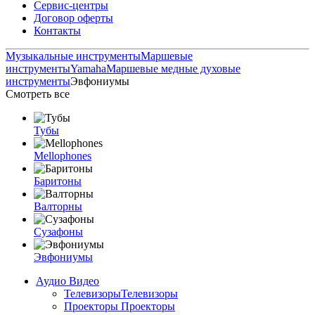
Сервис-центры
Договор оферты
Контакты
Музыкальные инструменты
Маршевые
инструменты
Yamaha
Маршевые медные духовые
инструменты
Эвфониумы
Смотреть все
Тубы
Mellophones
Баритоны
Валторны
Сузафоны
Эвфониумы
Аудио Видео
Телевизоры
Телевизоры
Проекторы
Проекторы