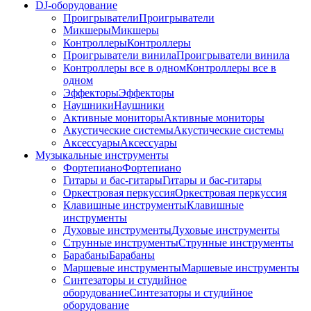
DJ-оборудование
Проигрыватели
Проигрыватели
Микшеры
Микшеры
Контроллеры
Контроллеры
Проигрыватели винила
Проигрыватели винила
Контроллеры все в одном
Контроллеры все в
одном
Эффекторы
Эффекторы
Наушники
Наушники
Активные мониторы
Активные мониторы
Акустические системы
Акустические системы
Аксессуары
Аксессуары
Музыкальные инструменты
Фортепиано
Фортепиано
Гитары и бас-гитары
Гитары и бас-гитары
Оркестровая перкуссия
Оркестровая перкуссия
Клавишные инструменты
Клавишные
инструменты
Духовые инструменты
Духовые инструменты
Струнные инструменты
Струнные инструменты
Барабаны
Барабаны
Маршевые инструменты
Маршевые инструменты
Синтезаторы и студийное
оборудование
Синтезаторы и студийное
оборудование