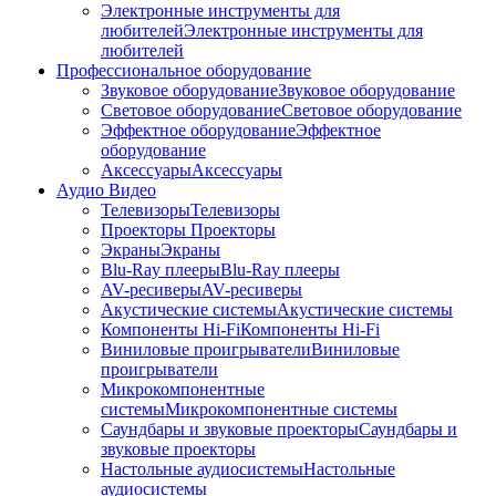
Электронные инструменты для
любителей
Электронные инструменты для
любителей
Профессиональное оборудование
Звуковое оборудование
Звуковое оборудование
Световое оборудование
Световое оборудование
Эффектное оборудование
Эффектное
оборудование
Аксессуары
Аксессуары
Аудио Видео
Телевизоры
Телевизоры
Проекторы
Проекторы
Экраны
Экраны
Blu-Ray плееры
Blu-Ray плееры
AV-ресиверы
AV-ресиверы
Акустические системы
Акустические системы
Компоненты Hi-Fi
Компоненты Hi-Fi
Виниловые проигрыватели
Виниловые
проигрыватели
Микрокомпонентные
системы
Микрокомпонентные системы
Саундбары и звуковые проекторы
Саундбары и
звуковые проекторы
Настольные аудиосистемы
Настольные
аудиосистемы