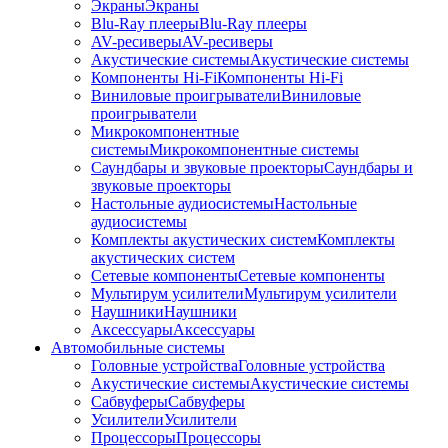
Экраны
Экраны
Blu-Ray плееры
Blu-Ray плееры
AV-ресиверы
AV-ресиверы
Акустические системы
Акустические системы
Компоненты Hi-Fi
Компоненты Hi-Fi
Виниловые проигрыватели
Виниловые
проигрыватели
Микрокомпонентные
системы
Микрокомпонентные системы
Саундбары и звуковые проекторы
Саундбары и
звуковые проекторы
Настольные аудиосистемы
Настольные
аудиосистемы
Комплекты акустических систем
Комплекты
акустических систем
Сетевые компоненты
Сетевые компоненты
Мультирум усилители
Мультирум усилители
Наушники
Наушники
Аксессуары
Аксессуары
Автомобильные системы
Головные устройства
Головные устройства
Акустические системы
Акустические системы
Сабвуферы
Сабвуферы
Усилители
Усилители
Процессоры
Процессоры