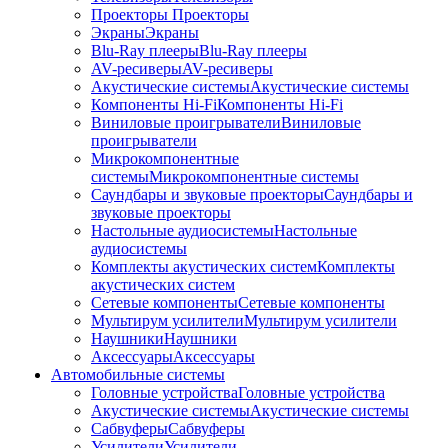
Проекторы
Проекторы
Экраны
Экраны
Blu-Ray плееры
Blu-Ray плееры
AV-ресиверы
AV-ресиверы
Акустические системы
Акустические системы
Компоненты Hi-Fi
Компоненты Hi-Fi
Виниловые проигрыватели
Виниловые
проигрыватели
Микрокомпонентные
системы
Микрокомпонентные системы
Саундбары и звуковые проекторы
Саундбары и
звуковые проекторы
Настольные аудиосистемы
Настольные
аудиосистемы
Комплекты акустических систем
Комплекты
акустических систем
Сетевые компоненты
Сетевые компоненты
Мультирум усилители
Мультирум усилители
Наушники
Наушники
Аксессуары
Аксессуары
Автомобильные системы
Головные устройства
Головные устройства
Акустические системы
Акустические системы
Сабвуферы
Сабвуферы
Усилители
Усилители