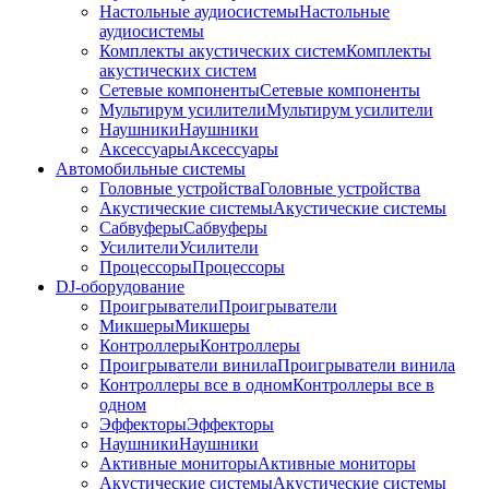
Настольные аудиосистемы
Настольные
аудиосистемы
Комплекты акустических систем
Комплекты
акустических систем
Сетевые компоненты
Сетевые компоненты
Мультирум усилители
Мультирум усилители
Наушники
Наушники
Аксессуары
Аксессуары
Автомобильные системы
Головные устройства
Головные устройства
Акустические системы
Акустические системы
Сабвуферы
Сабвуферы
Усилители
Усилители
Процессоры
Процессоры
DJ-оборудование
Проигрыватели
Проигрыватели
Микшеры
Микшеры
Контроллеры
Контроллеры
Проигрыватели винила
Проигрыватели винила
Контроллеры все в одном
Контроллеры все в
одном
Эффекторы
Эффекторы
Наушники
Наушники
Активные мониторы
Активные мониторы
Акустические системы
Акустические системы