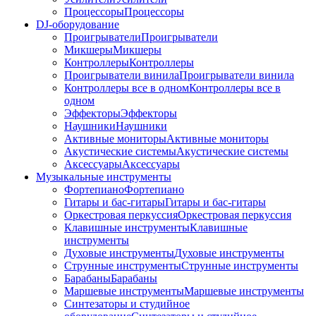
Процессоры
Процессоры
DJ-оборудование
Проигрыватели
Проигрыватели
Микшеры
Микшеры
Контроллеры
Контроллеры
Проигрыватели винила
Проигрыватели винила
Контроллеры все в одном
Контроллеры все в
одном
Эффекторы
Эффекторы
Наушники
Наушники
Активные мониторы
Активные мониторы
Акустические системы
Акустические системы
Аксессуары
Аксессуары
Музыкальные инструменты
Фортепиано
Фортепиано
Гитары и бас-гитары
Гитары и бас-гитары
Оркестровая перкуссия
Оркестровая перкуссия
Клавишные инструменты
Клавишные
инструменты
Духовые инструменты
Духовые инструменты
Струнные инструменты
Струнные инструменты
Барабаны
Барабаны
Маршевые инструменты
Маршевые инструменты
Синтезаторы и студийное