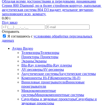
Обладая всеми достоинствами и передовыми динамиками
Серии 800 Diamond, но в более стройном корпусе, напольная
акустическая система 804 D3 выдает детальное звучание,
заполняющее всю комнату.
0.00
i
Под заказ
Отправить
Я соглашаюсь с
условиями обработки персональных
данных
Аудио Видео
Телевизоры
Телевизоры
Проекторы
Проекторы
Экраны
Экраны
Blu-Ray плееры
Blu-Ray плееры
AV-ресиверы
AV-ресиверы
Акустические системы
Акустические системы
Компоненты Hi-Fi
Компоненты Hi-Fi
Виниловые проигрыватели
Виниловые
проигрыватели
Микрокомпонентные
системы
Микрокомпонентные системы
Саундбары и звуковые проекторы
Саундбары и
звуковые проекторы