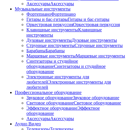
Аксессуары
Аксессуары
Музыкальные инструменты
Фортепиано
Фортепиано
Гитары и бас-гитары
Гитары и бас-гитары
Оркестровая перкуссия
Оркестровая перкуссия
Клавишные инструменты
Клавишные
инструменты
Духовые инструменты
Духовые инструменты
Струнные инструменты
Струнные инструменты
Барабаны
Барабаны
Маршевые инструменты
Маршевые инструменты
Синтезаторы и студийное
оборудование
Синтезаторы и студийное
оборудование
Электронные инструменты для
любителей
Электронные инструменты для
любителей
Профессиональное оборудование
Звуковое оборудование
Звуковое оборудование
Световое оборудование
Световое оборудование
Эффектное оборудование
Эффектное
оборудование
Аксессуары
Аксессуары
Аудио Видео
Телевизоры
Телевизоры