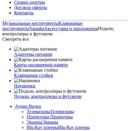
Сервис-центры
Договор оферты
Контакты
Музыкальные инструменты
Клавишные
инструменты
Yamaha
Аксессуары и приложения
Педали,
контроллеры и футсвичи
Смотреть все
Адаптеры питания
Карты расширения памяти
Клавишные стойки
Наушники
Педали, контроллеры и футсвичи
Аудио Видео
Телевизоры
Телевизоры
Проекторы
Проекторы
Экраны
Экраны
Blu-Ray плееры
Blu-Ray плееры