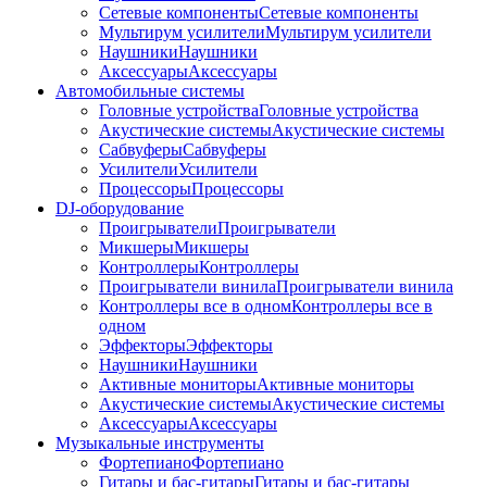
Сетевые компоненты
Сетевые компоненты
Мультирум усилители
Мультирум усилители
Наушники
Наушники
Аксессуары
Аксессуары
Автомобильные системы
Головные устройства
Головные устройства
Акустические системы
Акустические системы
Сабвуферы
Сабвуферы
Усилители
Усилители
Процессоры
Процессоры
DJ-оборудование
Проигрыватели
Проигрыватели
Микшеры
Микшеры
Контроллеры
Контроллеры
Проигрыватели винила
Проигрыватели винила
Контроллеры все в одном
Контроллеры все в
одном
Эффекторы
Эффекторы
Наушники
Наушники
Активные мониторы
Активные мониторы
Акустические системы
Акустические системы
Аксессуары
Аксессуары
Музыкальные инструменты
Фортепиано
Фортепиано
Гитары и бас-гитары
Гитары и бас-гитары