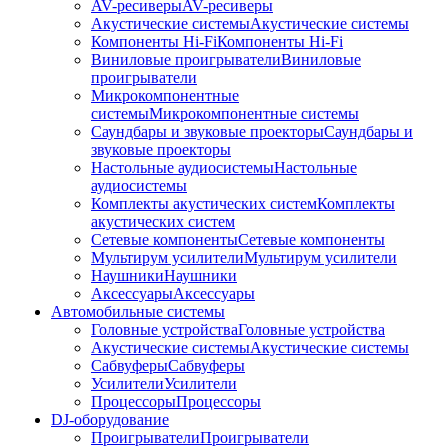
AV-ресиверы
AV-ресиверы
Акустические системы
Акустические системы
Компоненты Hi-Fi
Компоненты Hi-Fi
Виниловые проигрыватели
Виниловые
проигрыватели
Микрокомпонентные
системы
Микрокомпонентные системы
Саундбары и звуковые проекторы
Саундбары и
звуковые проекторы
Настольные аудиосистемы
Настольные
аудиосистемы
Комплекты акустических систем
Комплекты
акустических систем
Сетевые компоненты
Сетевые компоненты
Мультирум усилители
Мультирум усилители
Наушники
Наушники
Аксессуары
Аксессуары
Автомобильные системы
Головные устройства
Головные устройства
Акустические системы
Акустические системы
Сабвуферы
Сабвуферы
Усилители
Усилители
Процессоры
Процессоры
DJ-оборудование
Проигрыватели
Проигрыватели