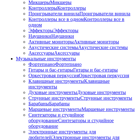
Микшеры
Микшеры
Контроллеры
Контроллеры
Проигрыватели винила
Проигрыватели винила
Контроллеры все в одном
Контроллеры все в
одном
Эффекторы
Эффекторы
Наушники
Наушники
Активные мониторы
Активные мониторы
Акустические системы
Акустические системы
Аксессуары
Аксессуары
Музыкальные инструменты
Фортепиано
Фортепиано
Гитары и бас-гитары
Гитары и бас-гитары
Оркестровая перкуссия
Оркестровая перкуссия
Клавишные инструменты
Клавишные
инструменты
Духовые инструменты
Духовые инструменты
Струнные инструменты
Струнные инструменты
Барабаны
Барабаны
Маршевые инструменты
Маршевые инструменты
Синтезаторы и студийное
оборудование
Синтезаторы и студийное
оборудование
Электронные инструменты для
любителей
Электронные инструменты для