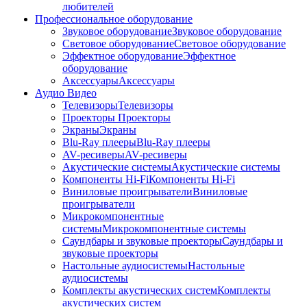
любителей
Профессиональное оборудование
Звуковое оборудование
Звуковое оборудование
Световое оборудование
Световое оборудование
Эффектное оборудование
Эффектное
оборудование
Аксессуары
Аксессуары
Аудио Видео
Телевизоры
Телевизоры
Проекторы
Проекторы
Экраны
Экраны
Blu-Ray плееры
Blu-Ray плееры
AV-ресиверы
AV-ресиверы
Акустические системы
Акустические системы
Компоненты Hi-Fi
Компоненты Hi-Fi
Виниловые проигрыватели
Виниловые
проигрыватели
Микрокомпонентные
системы
Микрокомпонентные системы
Саундбары и звуковые проекторы
Саундбары и
звуковые проекторы
Настольные аудиосистемы
Настольные
аудиосистемы
Комплекты акустических систем
Комплекты
акустических систем