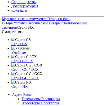
Сервис-центры
Договор оферты
Контакты
Музыкальные инструменты
Гитары и бас-
гитары
Yamaha
Классические гитары с нейлоновыми
струнами
Серия NX
Смотреть все
Серия CS
Учебные
Серия C / CX
Серия CG / CGX
Серия GC / GCX
Серия NX
Аудио Видео
Телевизоры
Телевизоры
Проекторы
Проекторы