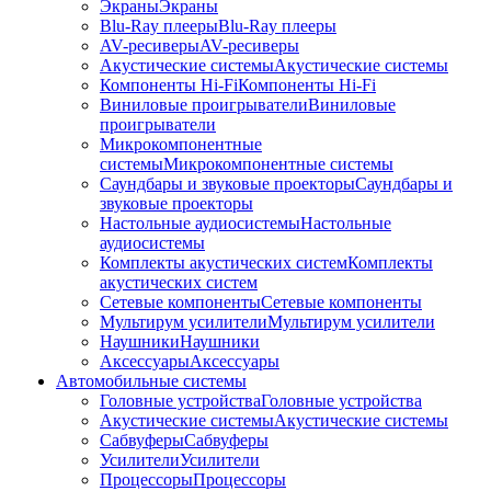
Экраны
Экраны
Blu-Ray плееры
Blu-Ray плееры
AV-ресиверы
AV-ресиверы
Акустические системы
Акустические системы
Компоненты Hi-Fi
Компоненты Hi-Fi
Виниловые проигрыватели
Виниловые
проигрыватели
Микрокомпонентные
системы
Микрокомпонентные системы
Саундбары и звуковые проекторы
Саундбары и
звуковые проекторы
Настольные аудиосистемы
Настольные
аудиосистемы
Комплекты акустических систем
Комплекты
акустических систем
Сетевые компоненты
Сетевые компоненты
Мультирум усилители
Мультирум усилители
Наушники
Наушники
Аксессуары
Аксессуары
Автомобильные системы
Головные устройства
Головные устройства
Акустические системы
Акустические системы
Сабвуферы
Сабвуферы
Усилители
Усилители
Процессоры
Процессоры