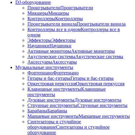
DJ-оборудование
Проигрыватели
Проигрыватели
Микшеры
Микшеры
Контроллеры
Контроллеры
Проигрыватели винила
Проигрыватели винила
Контроллеры все в одном
Контроллеры все в
одном
Эффекторы
Эффекторы
Наушники
Наушники
Активные мониторы
Активные мониторы
Акустические системы
Акустические системы
Аксессуары
Аксессуары
Музыкальные инструменты
Фортепиано
Фортепиано
Гитары и бас-гитары
Гитары и бас-гитары
Оркестровая перкуссия
Оркестровая перкуссия
Клавишные инструменты
Клавишные
инструменты
Духовые инструменты
Духовые инструменты
Струнные инструменты
Струнные инструменты
Барабаны
Барабаны
Маршевые инструменты
Маршевые инструменты
Синтезаторы и студийное
оборудование
Синтезаторы и студийное
оборудование