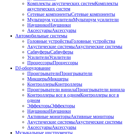
Комплекты акустических систем
Комплекты
акустических систем
Сетевые компоненты
Сетевые компоненты
Мультирум усилители
Мультирум усилители
Наушники
Наушники
Аксессуары
Аксессуары
Автомобильные системы
Головные устройства
Головные устройства
Акустические системы
Акустические системы
Сабвуферы
Сабвуферы
Усилители
Усилители
Процессоры
Процессоры
DJ-оборудование
Проигрыватели
Проигрыватели
Микшеры
Микшеры
Контроллеры
Контроллеры
Проигрыватели винила
Проигрыватели винила
Контроллеры все в одном
Контроллеры все в
одном
Эффекторы
Эффекторы
Наушники
Наушники
Активные мониторы
Активные мониторы
Акустические системы
Акустические системы
Аксессуары
Аксессуары
Музыкальные инструменты