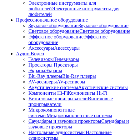
Электронные инструменты для
любителей
Электронные инструменты для
любителей
Профессиональное оборудование
Звуковое оборудование
Звуковое оборудование
Световое оборудование
Световое оборудование
Эффектное оборудование
Эффектное
оборудование
Аксессуары
Аксессуары
Аудио Видео
Телевизоры
Телевизоры
Проекторы
Проекторы
Экраны
Экраны
Blu-Ray плееры
Blu-Ray плееры
AV-ресиверы
AV-ресиверы
Акустические системы
Акустические системы
Компоненты Hi-Fi
Компоненты Hi-Fi
Виниловые проигрыватели
Виниловые
проигрыватели
Микрокомпонентные
системы
Микрокомпонентные системы
Саундбары и звуковые проекторы
Саундбары и
звуковые проекторы
Настольные аудиосистемы
Настольные
аудиосистемы