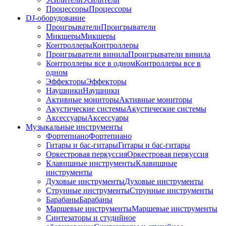
Процессоры
Процессоры
DJ-оборудование
Проигрыватели
Проигрыватели
Микшеры
Микшеры
Контроллеры
Контроллеры
Проигрыватели винила
Проигрыватели винила
Контроллеры все в одном
Контроллеры все в
одном
Эффекторы
Эффекторы
Наушники
Наушники
Активные мониторы
Активные мониторы
Акустические системы
Акустические системы
Аксессуары
Аксессуары
Музыкальные инструменты
Фортепиано
Фортепиано
Гитары и бас-гитары
Гитары и бас-гитары
Оркестровая перкуссия
Оркестровая перкуссия
Клавишные инструменты
Клавишные
инструменты
Духовые инструменты
Духовые инструменты
Струнные инструменты
Струнные инструменты
Барабаны
Барабаны
Маршевые инструменты
Маршевые инструменты
Синтезаторы и студийное