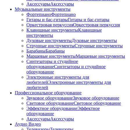
Аксессуары
Аксессуары
Музыкальные инструменты
Фортепиано
Фортепиано
Гитары и бас-гитары
Гитары и бас-гитары
Оркестровая перкуссия
Оркестровая перкуссия
Клавишные инструменты
Клавишные
инструменты
Духовые инструменты
Духовые инструменты
Струнные инструменты
Струнные инструменты
Барабаны
Барабаны
Маршевые инструменты
Маршевые инструменты
Синтезаторы и студийное
оборудование
Синтезаторы и студийное
оборудование
Электронные инструменты для
любителей
Электронные инструменты для
любителей
Профессиональное оборудование
Звуковое оборудование
Звуковое оборудование
Световое оборудование
Световое оборудование
Эффектное оборудование
Эффектное
оборудование
Аксессуары
Аксессуары
Аудио Видео
Телевизоры
Телевизоры