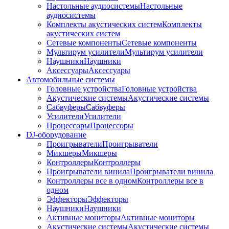
Настольные аудиосистемы
Настольные
аудиосистемы
Комплекты акустических систем
Комплекты
акустических систем
Сетевые компоненты
Сетевые компоненты
Мультирум усилители
Мультирум усилители
Наушники
Наушники
Аксессуары
Аксессуары
Автомобильные системы
Головные устройства
Головные устройства
Акустические системы
Акустические системы
Сабвуферы
Сабвуферы
Усилители
Усилители
Процессоры
Процессоры
DJ-оборудование
Проигрыватели
Проигрыватели
Микшеры
Микшеры
Контроллеры
Контроллеры
Проигрыватели винила
Проигрыватели винила
Контроллеры все в одном
Контроллеры все в
одном
Эффекторы
Эффекторы
Наушники
Наушники
Активные мониторы
Активные мониторы
Акустические системы
Акустические системы