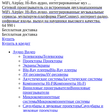
WiFi, Airplay, Hi-Res аудио, интегрированные муз ...
Сетевой проигрыватель со встроенным двухдиапазонным
WiFi, Airplay, Hi-Res аудио, интегрированные музыкальные
сервисы, мультирум-платформа FlareConnect, интернет-радио,
цифровые входы, выход на наушники высокого качества.
64 990
i
Бесплатная доставка
Бесплатная доставка
Купить
Купить
в кредит
Аудио Видео
Телевизоры
Телевизоры
Проекторы
Проекторы
Экраны
Экраны
Blu-Ray плееры
Blu-Ray плееры
AV-ресиверы
AV-ресиверы
Акустические системы
Акустические системы
Компоненты Hi-Fi
Компоненты Hi-Fi
Виниловые проигрыватели
Виниловые
проигрыватели
Микрокомпонентные
системы
Микрокомпонентные системы
Саундбары и звуковые проекторы
Саундбары и
звуковые проекторы