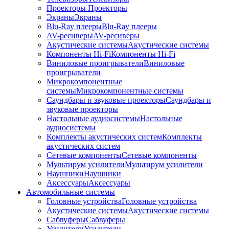
Проекторы
Проекторы
Экраны
Экраны
Blu-Ray плееры
Blu-Ray плееры
AV-ресиверы
AV-ресиверы
Акустические системы
Акустические системы
Компоненты Hi-Fi
Компоненты Hi-Fi
Виниловые проигрыватели
Виниловые
проигрыватели
Микрокомпонентные
системы
Микрокомпонентные системы
Саундбары и звуковые проекторы
Саундбары и
звуковые проекторы
Настольные аудиосистемы
Настольные
аудиосистемы
Комплекты акустических систем
Комплекты
акустических систем
Сетевые компоненты
Сетевые компоненты
Мультирум усилители
Мультирум усилители
Наушники
Наушники
Аксессуары
Аксессуары
Автомобильные системы
Головные устройства
Головные устройства
Акустические системы
Акустические системы
Сабвуферы
Сабвуферы
Усилители
Усилители