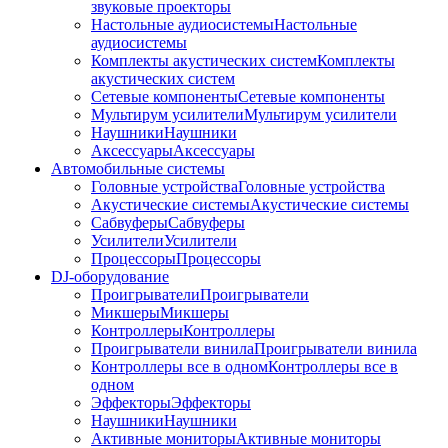
звуковые проекторы
Настольные аудиосистемы
Настольные
аудиосистемы
Комплекты акустических систем
Комплекты
акустических систем
Сетевые компоненты
Сетевые компоненты
Мультирум усилители
Мультирум усилители
Наушники
Наушники
Аксессуары
Аксессуары
Автомобильные системы
Головные устройства
Головные устройства
Акустические системы
Акустические системы
Сабвуферы
Сабвуферы
Усилители
Усилители
Процессоры
Процессоры
DJ-оборудование
Проигрыватели
Проигрыватели
Микшеры
Микшеры
Контроллеры
Контроллеры
Проигрыватели винила
Проигрыватели винила
Контроллеры все в одном
Контроллеры все в
одном
Эффекторы
Эффекторы
Наушники
Наушники
Активные мониторы
Активные мониторы