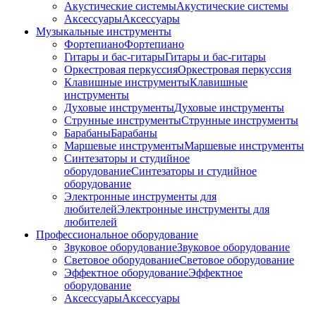
Акустические системы
Акустические системы
Аксессуары
Аксессуары
Музыкальные инструменты
Фортепиано
Фортепиано
Гитары и бас-гитары
Гитары и бас-гитары
Оркестровая перкуссия
Оркестровая перкуссия
Клавишные инструменты
Клавишные
инструменты
Духовые инструменты
Духовые инструменты
Струнные инструменты
Струнные инструменты
Барабаны
Барабаны
Маршевые инструменты
Маршевые инструменты
Синтезаторы и студийное
оборудование
Синтезаторы и студийное
оборудование
Электронные инструменты для
любителей
Электронные инструменты для
любителей
Профессиональное оборудование
Звуковое оборудование
Звуковое оборудование
Световое оборудование
Световое оборудование
Эффектное оборудование
Эффектное
оборудование
Аксессуары
Аксессуары