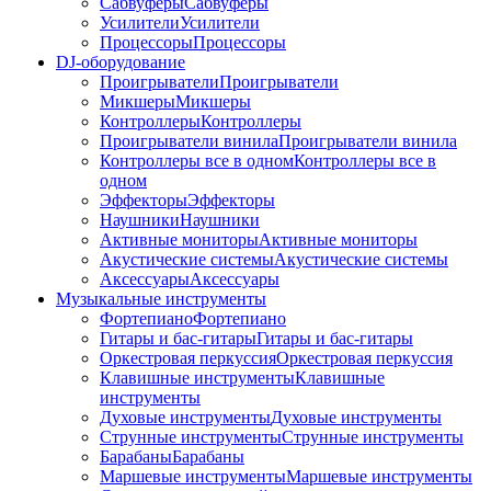
Сабвуферы
Сабвуферы
Усилители
Усилители
Процессоры
Процессоры
DJ-оборудование
Проигрыватели
Проигрыватели
Микшеры
Микшеры
Контроллеры
Контроллеры
Проигрыватели винила
Проигрыватели винила
Контроллеры все в одном
Контроллеры все в
одном
Эффекторы
Эффекторы
Наушники
Наушники
Активные мониторы
Активные мониторы
Акустические системы
Акустические системы
Аксессуары
Аксессуары
Музыкальные инструменты
Фортепиано
Фортепиано
Гитары и бас-гитары
Гитары и бас-гитары
Оркестровая перкуссия
Оркестровая перкуссия
Клавишные инструменты
Клавишные
инструменты
Духовые инструменты
Духовые инструменты
Струнные инструменты
Струнные инструменты
Барабаны
Барабаны
Маршевые инструменты
Маршевые инструменты