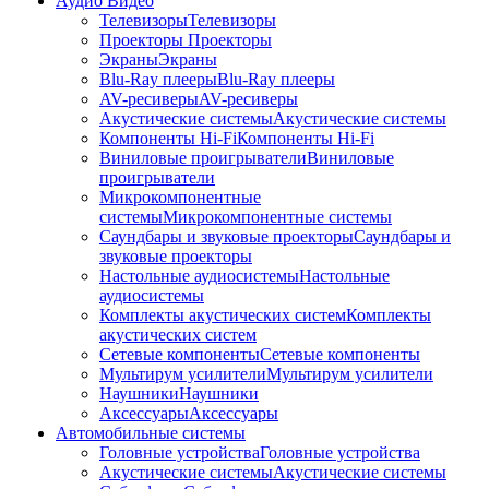
Аудио Видео
Телевизоры
Телевизоры
Проекторы
Проекторы
Экраны
Экраны
Blu-Ray плееры
Blu-Ray плееры
AV-ресиверы
AV-ресиверы
Акустические системы
Акустические системы
Компоненты Hi-Fi
Компоненты Hi-Fi
Виниловые проигрыватели
Виниловые
проигрыватели
Микрокомпонентные
системы
Микрокомпонентные системы
Саундбары и звуковые проекторы
Саундбары и
звуковые проекторы
Настольные аудиосистемы
Настольные
аудиосистемы
Комплекты акустических систем
Комплекты
акустических систем
Сетевые компоненты
Сетевые компоненты
Мультирум усилители
Мультирум усилители
Наушники
Наушники
Аксессуары
Аксессуары
Автомобильные системы
Головные устройства
Головные устройства
Акустические системы
Акустические системы