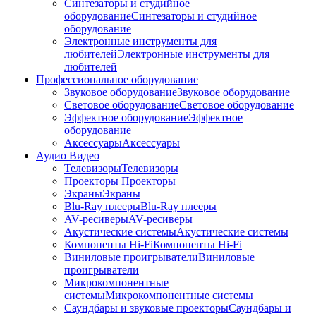
Синтезаторы и студийное
оборудование
Синтезаторы и студийное
оборудование
Электронные инструменты для
любителей
Электронные инструменты для
любителей
Профессиональное оборудование
Звуковое оборудование
Звуковое оборудование
Световое оборудование
Световое оборудование
Эффектное оборудование
Эффектное
оборудование
Аксессуары
Аксессуары
Аудио Видео
Телевизоры
Телевизоры
Проекторы
Проекторы
Экраны
Экраны
Blu-Ray плееры
Blu-Ray плееры
AV-ресиверы
AV-ресиверы
Акустические системы
Акустические системы
Компоненты Hi-Fi
Компоненты Hi-Fi
Виниловые проигрыватели
Виниловые
проигрыватели
Микрокомпонентные
системы
Микрокомпонентные системы
Саундбары и звуковые проекторы
Саундбары и