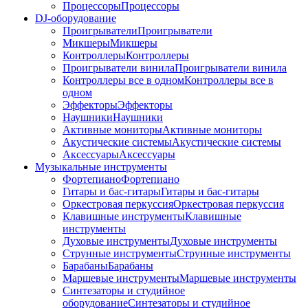
Процессоры
Процессоры
DJ-оборудование
Проигрыватели
Проигрыватели
Микшеры
Микшеры
Контроллеры
Контроллеры
Проигрыватели винила
Проигрыватели винила
Контроллеры все в одном
Контроллеры все в
одном
Эффекторы
Эффекторы
Наушники
Наушники
Активные мониторы
Активные мониторы
Акустические системы
Акустические системы
Аксессуары
Аксессуары
Музыкальные инструменты
Фортепиано
Фортепиано
Гитары и бас-гитары
Гитары и бас-гитары
Оркестровая перкуссия
Оркестровая перкуссия
Клавишные инструменты
Клавишные
инструменты
Духовые инструменты
Духовые инструменты
Струнные инструменты
Струнные инструменты
Барабаны
Барабаны
Маршевые инструменты
Маршевые инструменты
Синтезаторы и студийное
оборудование
Синтезаторы и студийное