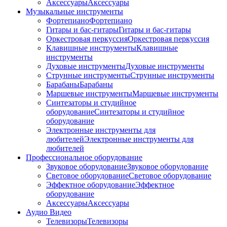
Аксессуары
Аксессуары
Музыкальные инструменты
Фортепиано
Фортепиано
Гитары и бас-гитары
Гитары и бас-гитары
Оркестровая перкуссия
Оркестровая перкуссия
Клавишные инструменты
Клавишные
инструменты
Духовые инструменты
Духовые инструменты
Струнные инструменты
Струнные инструменты
Барабаны
Барабаны
Маршевые инструменты
Маршевые инструменты
Синтезаторы и студийное
оборудование
Синтезаторы и студийное
оборудование
Электронные инструменты для
любителей
Электронные инструменты для
любителей
Профессиональное оборудование
Звуковое оборудование
Звуковое оборудование
Световое оборудование
Световое оборудование
Эффектное оборудование
Эффектное
оборудование
Аксессуары
Аксессуары
Аудио Видео
Телевизоры
Телевизоры