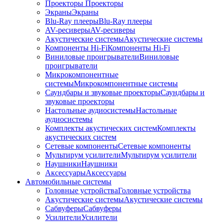
Проекторы
Проекторы
Экраны
Экраны
Blu-Ray плееры
Blu-Ray плееры
AV-ресиверы
AV-ресиверы
Акустические системы
Акустические системы
Компоненты Hi-Fi
Компоненты Hi-Fi
Виниловые проигрыватели
Виниловые
проигрыватели
Микрокомпонентные
системы
Микрокомпонентные системы
Саундбары и звуковые проекторы
Саундбары и
звуковые проекторы
Настольные аудиосистемы
Настольные
аудиосистемы
Комплекты акустических систем
Комплекты
акустических систем
Сетевые компоненты
Сетевые компоненты
Мультирум усилители
Мультирум усилители
Наушники
Наушники
Аксессуары
Аксессуары
Автомобильные системы
Головные устройства
Головные устройства
Акустические системы
Акустические системы
Сабвуферы
Сабвуферы
Усилители
Усилители