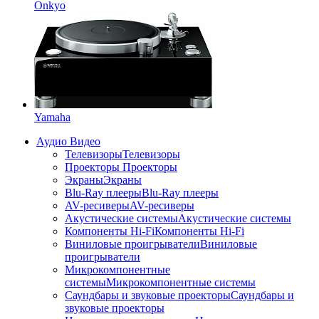
Onkyo
Yamaha
Аудио Видео
Телевизоры
Телевизоры
Проекторы
Проекторы
Экраны
Экраны
Blu-Ray плееры
Blu-Ray плееры
AV-ресиверы
AV-ресиверы
Акустические системы
Акустические системы
Компоненты Hi-Fi
Компоненты Hi-Fi
Виниловые проигрыватели
Виниловые
проигрыватели
Микрокомпонентные
системы
Микрокомпонентные системы
Саундбары и звуковые проекторы
Саундбары и
звуковые проекторы