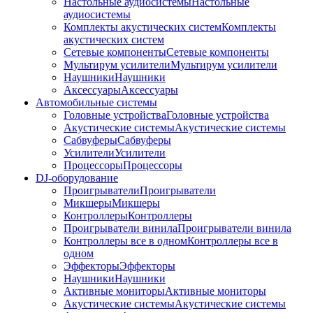
Настольные аудиосистемы
Настольные
аудиосистемы
Комплекты акустических систем
Комплекты
акустических систем
Сетевые компоненты
Сетевые компоненты
Мультирум усилители
Мультирум усилители
Наушники
Наушники
Аксессуары
Аксессуары
Автомобильные системы
Головные устройства
Головные устройства
Акустические системы
Акустические системы
Сабвуферы
Сабвуферы
Усилители
Усилители
Процессоры
Процессоры
DJ-оборудование
Проигрыватели
Проигрыватели
Микшеры
Микшеры
Контроллеры
Контроллеры
Проигрыватели винила
Проигрыватели винила
Контроллеры все в одном
Контроллеры все в
одном
Эффекторы
Эффекторы
Наушники
Наушники
Активные мониторы
Активные мониторы
Акустические системы
Акустические системы