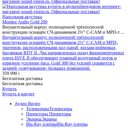
Напольная акустика
Monitor Audio Gold 200
Внушительный корпус полноценной трёхполосной
конструкции оснащён СЧ-динамиком 2½” C-CAM и MPD-т ...
Внушительный корпус полноценной трёхполосной
конструкции оснащён СЧ-динамиком 2½” C-CAM и MPD-
твитером, расположенными над парой восьмидюймовых
басовиков RDT II. Два направленных назад фазоинверторных
порта HiVE II обеспечивают плавный воздушный поток и
изрядное усиление баса. Gold 300 без усилий справится с
задачей «озвучивания» больших помещений.
359 990
i
Бесплатная доставка
Бесплатная доставка
Купить
Купить
в кредит
Аудио Видео
Телевизоры
Телевизоры
Проекторы
Проекторы
Экраны
Экраны
Blu-Ray плееры
Blu-Ray плееры