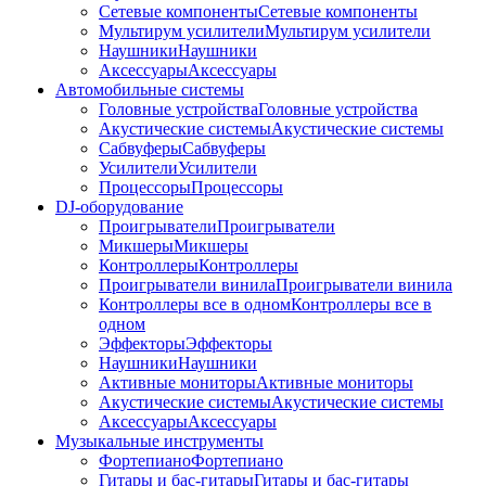
Сетевые компоненты
Сетевые компоненты
Мультирум усилители
Мультирум усилители
Наушники
Наушники
Аксессуары
Аксессуары
Автомобильные системы
Головные устройства
Головные устройства
Акустические системы
Акустические системы
Сабвуферы
Сабвуферы
Усилители
Усилители
Процессоры
Процессоры
DJ-оборудование
Проигрыватели
Проигрыватели
Микшеры
Микшеры
Контроллеры
Контроллеры
Проигрыватели винила
Проигрыватели винила
Контроллеры все в одном
Контроллеры все в
одном
Эффекторы
Эффекторы
Наушники
Наушники
Активные мониторы
Активные мониторы
Акустические системы
Акустические системы
Аксессуары
Аксессуары
Музыкальные инструменты
Фортепиано
Фортепиано
Гитары и бас-гитары
Гитары и бас-гитары