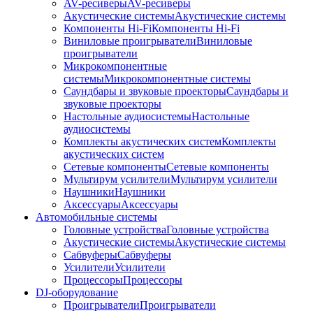
AV-ресиверы
AV-ресиверы
Акустические системы
Акустические системы
Компоненты Hi-Fi
Компоненты Hi-Fi
Виниловые проигрыватели
Виниловые
проигрыватели
Микрокомпонентные
системы
Микрокомпонентные системы
Саундбары и звуковые проекторы
Саундбары и
звуковые проекторы
Настольные аудиосистемы
Настольные
аудиосистемы
Комплекты акустических систем
Комплекты
акустических систем
Сетевые компоненты
Сетевые компоненты
Мультирум усилители
Мультирум усилители
Наушники
Наушники
Аксессуары
Аксессуары
Автомобильные системы
Головные устройства
Головные устройства
Акустические системы
Акустические системы
Сабвуферы
Сабвуферы
Усилители
Усилители
Процессоры
Процессоры
DJ-оборудование
Проигрыватели
Проигрыватели