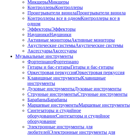
Микшеры
Микшеры
Контроллеры
Контроллеры
Проигрыватели винила
Проигрыватели винила
Контроллеры все в одном
Контроллеры все в
одном
Эффекторы
Эффекторы
Наушники
Наушники
Активные мониторы
Активные мониторы
Акустические системы
Акустические системы
Аксессуары
Аксессуары
Музыкальные инструменты
Фортепиано
Фортепиано
Гитары и бас-гитары
Гитары и бас-гитары
Оркестровая перкуссия
Оркестровая перкуссия
Клавишные инструменты
Клавишные
инструменты
Духовые инструменты
Духовые инструменты
Струнные инструменты
Струнные инструменты
Барабаны
Барабаны
Маршевые инструменты
Маршевые инструменты
Синтезаторы и студийное
оборудование
Синтезаторы и студийное
оборудование
Электронные инструменты для
любителей
Электронные инструменты для