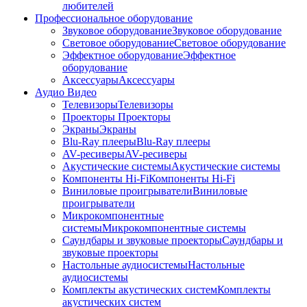
любителей
Профессиональное оборудование
Звуковое оборудование
Звуковое оборудование
Световое оборудование
Световое оборудование
Эффектное оборудование
Эффектное
оборудование
Аксессуары
Аксессуары
Аудио Видео
Телевизоры
Телевизоры
Проекторы
Проекторы
Экраны
Экраны
Blu-Ray плееры
Blu-Ray плееры
AV-ресиверы
AV-ресиверы
Акустические системы
Акустические системы
Компоненты Hi-Fi
Компоненты Hi-Fi
Виниловые проигрыватели
Виниловые
проигрыватели
Микрокомпонентные
системы
Микрокомпонентные системы
Саундбары и звуковые проекторы
Саундбары и
звуковые проекторы
Настольные аудиосистемы
Настольные
аудиосистемы
Комплекты акустических систем
Комплекты
акустических систем