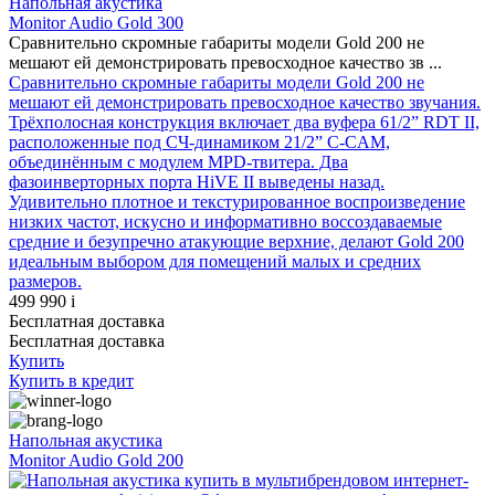
Напольная акустика
Monitor Audio Gold 300
Сравнительно скромные габариты модели Gold 200 не
мешают ей демонстрировать превосходное качество зв ...
Сравнительно скромные габариты модели Gold 200 не
мешают ей демонстрировать превосходное качество звучания.
Трёхполосная конструкция включает два вуфера 61/2” RDT II,
расположенные под СЧ-динамиком 21/2” C-CAM,
объединённым с модулем MPD-твитера. Два
фазоинверторных порта HiVE II выведены назад.
Удивительно плотное и текстурированное воспроизведение
низких частот, искусно и информативно воссоздаваемые
средние и безупречно атакующие верхние, делают Gold 200
идеальным выбором для помещений малых и средних
размеров.
499 990
i
Бесплатная доставка
Бесплатная доставка
Купить
Купить
в кредит
Напольная акустика
Monitor Audio Gold 200