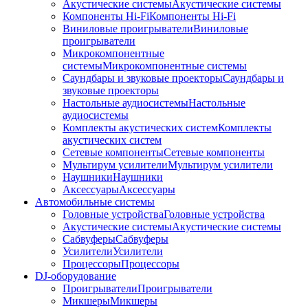
Акустические системы
Акустические системы
Компоненты Hi-Fi
Компоненты Hi-Fi
Виниловые проигрыватели
Виниловые
проигрыватели
Микрокомпонентные
системы
Микрокомпонентные системы
Саундбары и звуковые проекторы
Саундбары и
звуковые проекторы
Настольные аудиосистемы
Настольные
аудиосистемы
Комплекты акустических систем
Комплекты
акустических систем
Сетевые компоненты
Сетевые компоненты
Мультирум усилители
Мультирум усилители
Наушники
Наушники
Аксессуары
Аксессуары
Автомобильные системы
Головные устройства
Головные устройства
Акустические системы
Акустические системы
Сабвуферы
Сабвуферы
Усилители
Усилители
Процессоры
Процессоры
DJ-оборудование
Проигрыватели
Проигрыватели
Микшеры
Микшеры