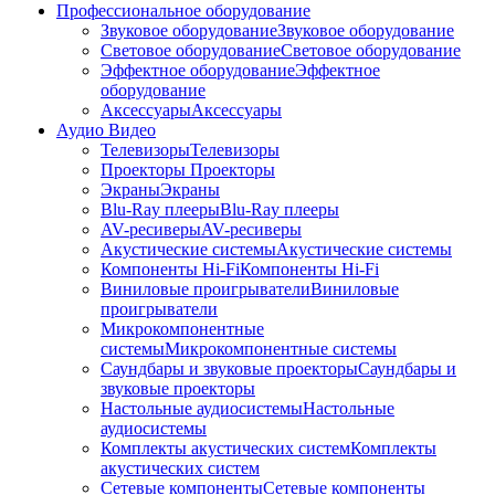
Профессиональное оборудование
Звуковое оборудование
Звуковое оборудование
Световое оборудование
Световое оборудование
Эффектное оборудование
Эффектное
оборудование
Аксессуары
Аксессуары
Аудио Видео
Телевизоры
Телевизоры
Проекторы
Проекторы
Экраны
Экраны
Blu-Ray плееры
Blu-Ray плееры
AV-ресиверы
AV-ресиверы
Акустические системы
Акустические системы
Компоненты Hi-Fi
Компоненты Hi-Fi
Виниловые проигрыватели
Виниловые
проигрыватели
Микрокомпонентные
системы
Микрокомпонентные системы
Саундбары и звуковые проекторы
Саундбары и
звуковые проекторы
Настольные аудиосистемы
Настольные
аудиосистемы
Комплекты акустических систем
Комплекты
акустических систем
Сетевые компоненты
Сетевые компоненты