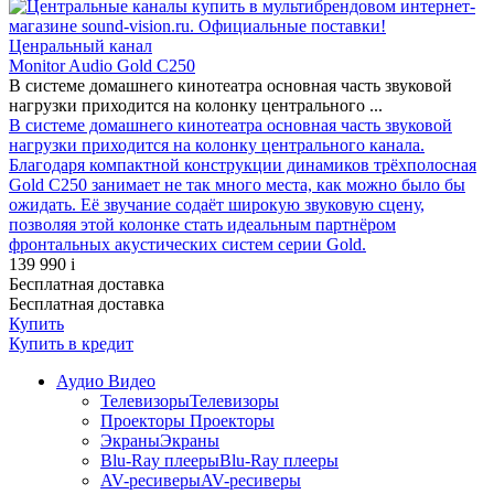
Ценральный канал
Monitor Audio Gold C250
В системе домашнего кинотеатра основная часть звуковой
нагрузки приходится на колонку центрального ...
В системе домашнего кинотеатра основная часть звуковой
нагрузки приходится на колонку центрального канала.
Благодаря компактной конструкции динамиков трёхполосная
Gold C250 занимает не так много места, как можно было бы
ожидать. Её звучание содаёт широкую звуковую сцену,
позволяя этой колонке стать идеальным партнёром
фронтальных акустических систем серии Gold.
139 990
i
Бесплатная доставка
Бесплатная доставка
Купить
Купить
в кредит
Аудио Видео
Телевизоры
Телевизоры
Проекторы
Проекторы
Экраны
Экраны
Blu-Ray плееры
Blu-Ray плееры
AV-ресиверы
AV-ресиверы