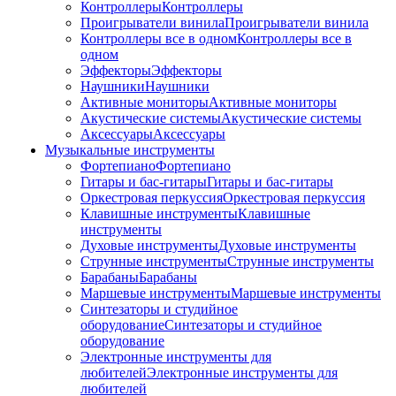
Контроллеры
Контроллеры
Проигрыватели винила
Проигрыватели винила
Контроллеры все в одном
Контроллеры все в
одном
Эффекторы
Эффекторы
Наушники
Наушники
Активные мониторы
Активные мониторы
Акустические системы
Акустические системы
Аксессуары
Аксессуары
Музыкальные инструменты
Фортепиано
Фортепиано
Гитары и бас-гитары
Гитары и бас-гитары
Оркестровая перкуссия
Оркестровая перкуссия
Клавишные инструменты
Клавишные
инструменты
Духовые инструменты
Духовые инструменты
Струнные инструменты
Струнные инструменты
Барабаны
Барабаны
Маршевые инструменты
Маршевые инструменты
Синтезаторы и студийное
оборудование
Синтезаторы и студийное
оборудование
Электронные инструменты для
любителей
Электронные инструменты для
любителей