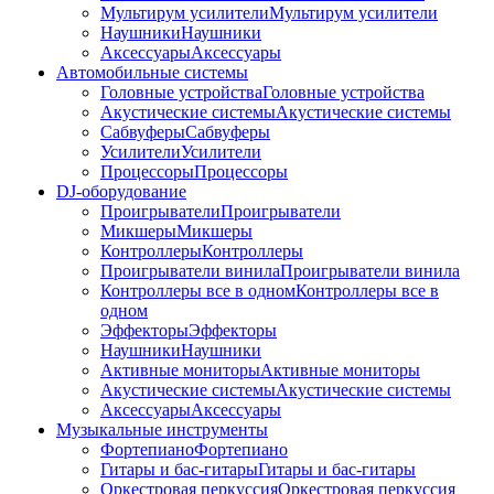
Мультирум усилители
Мультирум усилители
Наушники
Наушники
Аксессуары
Аксессуары
Автомобильные системы
Головные устройства
Головные устройства
Акустические системы
Акустические системы
Сабвуферы
Сабвуферы
Усилители
Усилители
Процессоры
Процессоры
DJ-оборудование
Проигрыватели
Проигрыватели
Микшеры
Микшеры
Контроллеры
Контроллеры
Проигрыватели винила
Проигрыватели винила
Контроллеры все в одном
Контроллеры все в
одном
Эффекторы
Эффекторы
Наушники
Наушники
Активные мониторы
Активные мониторы
Акустические системы
Акустические системы
Аксессуары
Аксессуары
Музыкальные инструменты
Фортепиано
Фортепиано
Гитары и бас-гитары
Гитары и бас-гитары
Оркестровая перкуссия
Оркестровая перкуссия