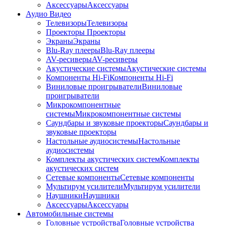
Аксессуары
Аксессуары
Аудио Видео
Телевизоры
Телевизоры
Проекторы
Проекторы
Экраны
Экраны
Blu-Ray плееры
Blu-Ray плееры
AV-ресиверы
AV-ресиверы
Акустические системы
Акустические системы
Компоненты Hi-Fi
Компоненты Hi-Fi
Виниловые проигрыватели
Виниловые
проигрыватели
Микрокомпонентные
системы
Микрокомпонентные системы
Саундбары и звуковые проекторы
Саундбары и
звуковые проекторы
Настольные аудиосистемы
Настольные
аудиосистемы
Комплекты акустических систем
Комплекты
акустических систем
Сетевые компоненты
Сетевые компоненты
Мультирум усилители
Мультирум усилители
Наушники
Наушники
Аксессуары
Аксессуары
Автомобильные системы
Головные устройства
Головные устройства