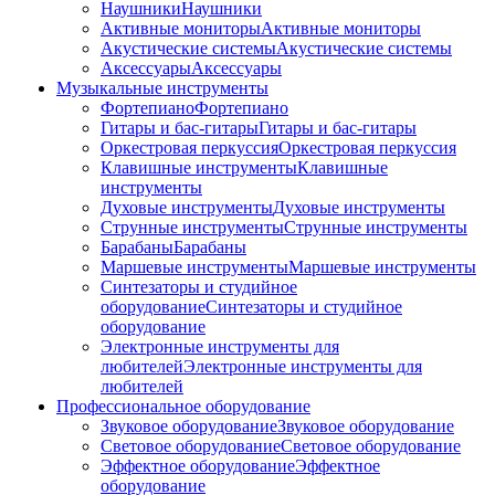
Наушники
Наушники
Активные мониторы
Активные мониторы
Акустические системы
Акустические системы
Аксессуары
Аксессуары
Музыкальные инструменты
Фортепиано
Фортепиано
Гитары и бас-гитары
Гитары и бас-гитары
Оркестровая перкуссия
Оркестровая перкуссия
Клавишные инструменты
Клавишные
инструменты
Духовые инструменты
Духовые инструменты
Струнные инструменты
Струнные инструменты
Барабаны
Барабаны
Маршевые инструменты
Маршевые инструменты
Синтезаторы и студийное
оборудование
Синтезаторы и студийное
оборудование
Электронные инструменты для
любителей
Электронные инструменты для
любителей
Профессиональное оборудование
Звуковое оборудование
Звуковое оборудование
Световое оборудование
Световое оборудование
Эффектное оборудование
Эффектное
оборудование