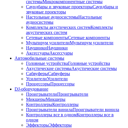
системы
Микрокомпонентные системы
Саундбары и звуковые проекторы
Саундбары и
звуковые проекторы
Настольные аудиосистемы
Настольные
аудиосистемы
Комплекты акустических систем
Комплекты
акустических систем
Сетевые компоненты
Сетевые компоненты
Мультирум усилители
Мультирум усилители
Наушники
Наушники
Аксессуары
Аксессуары
Автомобильные системы
Головные устройства
Головные устройства
Акустические системы
Акустические системы
Сабвуферы
Сабвуферы
Усилители
Усилители
Процессоры
Процессоры
DJ-оборудование
Проигрыватели
Проигрыватели
Микшеры
Микшеры
Контроллеры
Контроллеры
Проигрыватели винила
Проигрыватели винила
Контроллеры все в одном
Контроллеры все в
одном
Эффекторы
Эффекторы