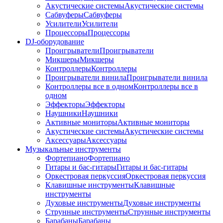
Акустические системы
Акустические системы
Сабвуферы
Сабвуферы
Усилители
Усилители
Процессоры
Процессоры
DJ-оборудование
Проигрыватели
Проигрыватели
Микшеры
Микшеры
Контроллеры
Контроллеры
Проигрыватели винила
Проигрыватели винила
Контроллеры все в одном
Контроллеры все в
одном
Эффекторы
Эффекторы
Наушники
Наушники
Активные мониторы
Активные мониторы
Акустические системы
Акустические системы
Аксессуары
Аксессуары
Музыкальные инструменты
Фортепиано
Фортепиано
Гитары и бас-гитары
Гитары и бас-гитары
Оркестровая перкуссия
Оркестровая перкуссия
Клавишные инструменты
Клавишные
инструменты
Духовые инструменты
Духовые инструменты
Струнные инструменты
Струнные инструменты
Барабаны
Барабаны