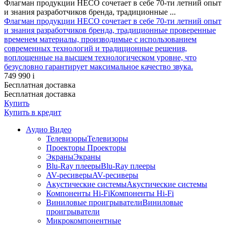
Флагман продукции HECO сочетает в себе 70-ти летний опыт
и знания разработчиков бренда, традиционные ...
Флагман продукции HECO сочетает в себе 70-ти летний опыт
и знания разработчиков бренда, традиционные проверенные
временем материалы, производимые с использованием
современных технологий и традиционные решения,
воплощенные на высшем технологическом уровне, что
безусловно гарантирует максимальное качество звука.
749 990
i
Бесплатная доставка
Бесплатная доставка
Купить
Купить
в кредит
Аудио Видео
Телевизоры
Телевизоры
Проекторы
Проекторы
Экраны
Экраны
Blu-Ray плееры
Blu-Ray плееры
AV-ресиверы
AV-ресиверы
Акустические системы
Акустические системы
Компоненты Hi-Fi
Компоненты Hi-Fi
Виниловые проигрыватели
Виниловые
проигрыватели
Микрокомпонентные