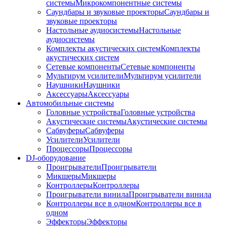
системы
Микрокомпонентные системы
Саундбары и звуковые проекторы
Саундбары и
звуковые проекторы
Настольные аудиосистемы
Настольные
аудиосистемы
Комплекты акустических систем
Комплекты
акустических систем
Сетевые компоненты
Сетевые компоненты
Мультирум усилители
Мультирум усилители
Наушники
Наушники
Аксессуары
Аксессуары
Автомобильные системы
Головные устройства
Головные устройства
Акустические системы
Акустические системы
Сабвуферы
Сабвуферы
Усилители
Усилители
Процессоры
Процессоры
DJ-оборудование
Проигрыватели
Проигрыватели
Микшеры
Микшеры
Контроллеры
Контроллеры
Проигрыватели винила
Проигрыватели винила
Контроллеры все в одном
Контроллеры все в
одном
Эффекторы
Эффекторы