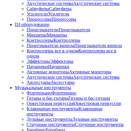
Акустические системы
Акустические системы
Сабвуферы
Сабвуферы
Усилители
Усилители
Процессоры
Процессоры
DJ-оборудование
Проигрыватели
Проигрыватели
Микшеры
Микшеры
Контроллеры
Контроллеры
Проигрыватели винила
Проигрыватели винила
Контроллеры все в одном
Контроллеры все в
одном
Эффекторы
Эффекторы
Наушники
Наушники
Активные мониторы
Активные мониторы
Акустические системы
Акустические системы
Аксессуары
Аксессуары
Музыкальные инструменты
Фортепиано
Фортепиано
Гитары и бас-гитары
Гитары и бас-гитары
Оркестровая перкуссия
Оркестровая перкуссия
Клавишные инструменты
Клавишные
инструменты
Духовые инструменты
Духовые инструменты
Струнные инструменты
Струнные инструменты
Барабаны
Барабаны