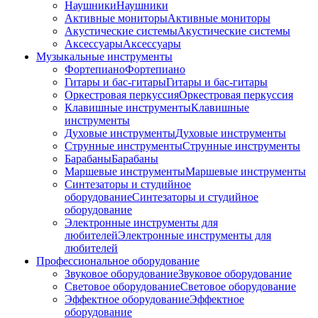
Наушники
Наушники
Активные мониторы
Активные мониторы
Акустические системы
Акустические системы
Аксессуары
Аксессуары
Музыкальные инструменты
Фортепиано
Фортепиано
Гитары и бас-гитары
Гитары и бас-гитары
Оркестровая перкуссия
Оркестровая перкуссия
Клавишные инструменты
Клавишные
инструменты
Духовые инструменты
Духовые инструменты
Струнные инструменты
Струнные инструменты
Барабаны
Барабаны
Маршевые инструменты
Маршевые инструменты
Синтезаторы и студийное
оборудование
Синтезаторы и студийное
оборудование
Электронные инструменты для
любителей
Электронные инструменты для
любителей
Профессиональное оборудование
Звуковое оборудование
Звуковое оборудование
Световое оборудование
Световое оборудование
Эффектное оборудование
Эффектное
оборудование