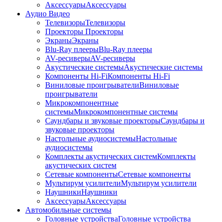
Аксессуары
Аксессуары
Аудио Видео
Телевизоры
Телевизоры
Проекторы
Проекторы
Экраны
Экраны
Blu-Ray плееры
Blu-Ray плееры
AV-ресиверы
AV-ресиверы
Акустические системы
Акустические системы
Компоненты Hi-Fi
Компоненты Hi-Fi
Виниловые проигрыватели
Виниловые
проигрыватели
Микрокомпонентные
системы
Микрокомпонентные системы
Саундбары и звуковые проекторы
Саундбары и
звуковые проекторы
Настольные аудиосистемы
Настольные
аудиосистемы
Комплекты акустических систем
Комплекты
акустических систем
Сетевые компоненты
Сетевые компоненты
Мультирум усилители
Мультирум усилители
Наушники
Наушники
Аксессуары
Аксессуары
Автомобильные системы
Головные устройства
Головные устройства