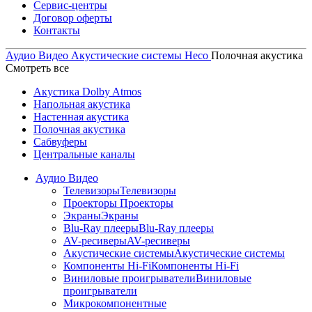
Сервис-центры
Договор оферты
Контакты
Аудио Видео
Акустические системы
Heco
Полочная акустика
Смотреть все
Акустика Dolby Atmos
Напольная акустика
Настенная акустика
Полочная акустика
Сабвуферы
Центральные каналы
Аудио Видео
Телевизоры
Телевизоры
Проекторы
Проекторы
Экраны
Экраны
Blu-Ray плееры
Blu-Ray плееры
AV-ресиверы
AV-ресиверы
Акустические системы
Акустические системы
Компоненты Hi-Fi
Компоненты Hi-Fi
Виниловые проигрыватели
Виниловые
проигрыватели
Микрокомпонентные