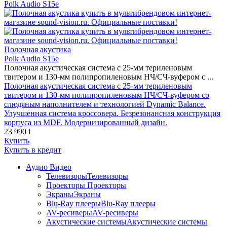
Polk Audio S15е
Полочная акустика
Polk Audio S15е
Полочная акустическая система с 25-мм териленовым
твитером и 130-мм полипропиленовым НЧ/СЧ-вуфером с ...
Полочная акустическая система с 25-мм териленовым
твитером и 130-мм полипропиленовым НЧ/СЧ-вуфером со
слюдяным наполнителем и технологией Dynamic Balance.
Улучшенная система кроссовера. Безрезонансная конструкция
корпуса из MDF. Модернизированный дизайн.
23 990
i
Купить
Купить
в кредит
Аудио Видео
Телевизоры
Телевизоры
Проекторы
Проекторы
Экраны
Экраны
Blu-Ray плееры
Blu-Ray плееры
AV-ресиверы
AV-ресиверы
Акустические системы
Акустические системы