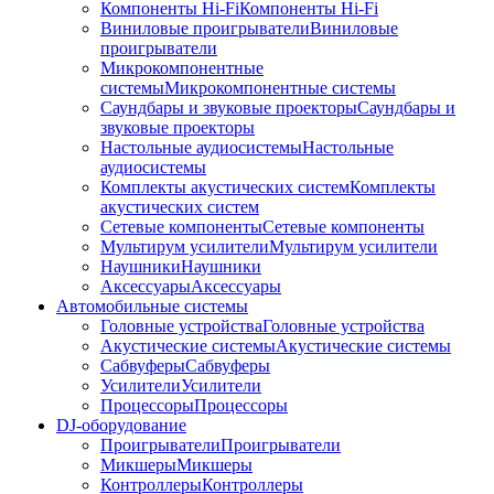
Компоненты Hi-Fi
Компоненты Hi-Fi
Виниловые проигрыватели
Виниловые
проигрыватели
Микрокомпонентные
системы
Микрокомпонентные системы
Саундбары и звуковые проекторы
Саундбары и
звуковые проекторы
Настольные аудиосистемы
Настольные
аудиосистемы
Комплекты акустических систем
Комплекты
акустических систем
Сетевые компоненты
Сетевые компоненты
Мультирум усилители
Мультирум усилители
Наушники
Наушники
Аксессуары
Аксессуары
Автомобильные системы
Головные устройства
Головные устройства
Акустические системы
Акустические системы
Сабвуферы
Сабвуферы
Усилители
Усилители
Процессоры
Процессоры
DJ-оборудование
Проигрыватели
Проигрыватели
Микшеры
Микшеры
Контроллеры
Контроллеры