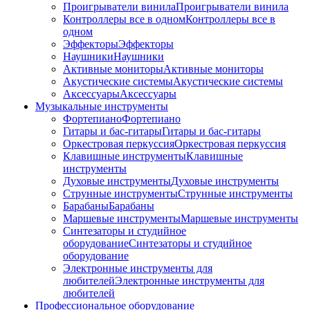
Проигрыватели винила
Проигрыватели винила
Контроллеры все в одном
Контроллеры все в
одном
Эффекторы
Эффекторы
Наушники
Наушники
Активные мониторы
Активные мониторы
Акустические системы
Акустические системы
Аксессуары
Аксессуары
Музыкальные инструменты
Фортепиано
Фортепиано
Гитары и бас-гитары
Гитары и бас-гитары
Оркестровая перкуссия
Оркестровая перкуссия
Клавишные инструменты
Клавишные
инструменты
Духовые инструменты
Духовые инструменты
Струнные инструменты
Струнные инструменты
Барабаны
Барабаны
Маршевые инструменты
Маршевые инструменты
Синтезаторы и студийное
оборудование
Синтезаторы и студийное
оборудование
Электронные инструменты для
любителей
Электронные инструменты для
любителей
Профессиональное оборудование