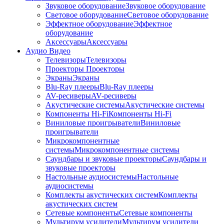
Звуковое оборудование
Звуковое оборудование
Световое оборудование
Световое оборудование
Эффектное оборудование
Эффектное
оборудование
Аксессуары
Аксессуары
Аудио Видео
Телевизоры
Телевизоры
Проекторы
Проекторы
Экраны
Экраны
Blu-Ray плееры
Blu-Ray плееры
AV-ресиверы
AV-ресиверы
Акустические системы
Акустические системы
Компоненты Hi-Fi
Компоненты Hi-Fi
Виниловые проигрыватели
Виниловые
проигрыватели
Микрокомпонентные
системы
Микрокомпонентные системы
Саундбары и звуковые проекторы
Саундбары и
звуковые проекторы
Настольные аудиосистемы
Настольные
аудиосистемы
Комплекты акустических систем
Комплекты
акустических систем
Сетевые компоненты
Сетевые компоненты
Мультирум усилители
Мультирум усилители