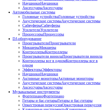
Наушники
Наушники
Аксессуары
Аксессуары
Автомобильные системы
Головные устройства
Головные устройства
Акустические системы
Акустические системы
Сабвуферы
Сабвуферы
Усилители
Усилители
Процессоры
Процессоры
DJ-оборудование
Проигрыватели
Проигрыватели
Микшеры
Микшеры
Контроллеры
Контроллеры
Проигрыватели винила
Проигрыватели винила
Контроллеры все в одном
Контроллеры все в
одном
Эффекторы
Эффекторы
Наушники
Наушники
Активные мониторы
Активные мониторы
Акустические системы
Акустические системы
Аксессуары
Аксессуары
Музыкальные инструменты
Фортепиано
Фортепиано
Гитары и бас-гитары
Гитары и бас-гитары
Оркестровая перкуссия
Оркестровая перкуссия
Клавишные инструменты
Клавишные