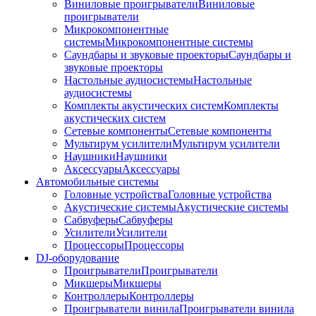
Виниловые проигрыватели
Виниловые
проигрыватели
Микрокомпонентные
системы
Микрокомпонентные системы
Саундбары и звуковые проекторы
Саундбары и
звуковые проекторы
Настольные аудиосистемы
Настольные
аудиосистемы
Комплекты акустических систем
Комплекты
акустических систем
Сетевые компоненты
Сетевые компоненты
Мультирум усилители
Мультирум усилители
Наушники
Наушники
Аксессуары
Аксессуары
Автомобильные системы
Головные устройства
Головные устройства
Акустические системы
Акустические системы
Сабвуферы
Сабвуферы
Усилители
Усилители
Процессоры
Процессоры
DJ-оборудование
Проигрыватели
Проигрыватели
Микшеры
Микшеры
Контроллеры
Контроллеры
Проигрыватели винила
Проигрыватели винила