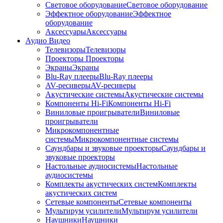
Световое оборудование
Световое оборудование
Эффектное оборудование
Эффектное
оборудование
Аксессуары
Аксессуары
Аудио Видео
Телевизоры
Телевизоры
Проекторы
Проекторы
Экраны
Экраны
Blu-Ray плееры
Blu-Ray плееры
AV-ресиверы
AV-ресиверы
Акустические системы
Акустические системы
Компоненты Hi-Fi
Компоненты Hi-Fi
Виниловые проигрыватели
Виниловые
проигрыватели
Микрокомпонентные
системы
Микрокомпонентные системы
Саундбары и звуковые проекторы
Саундбары и
звуковые проекторы
Настольные аудиосистемы
Настольные
аудиосистемы
Комплекты акустических систем
Комплекты
акустических систем
Сетевые компоненты
Сетевые компоненты
Мультирум усилители
Мультирум усилители
Наушники
Наушники