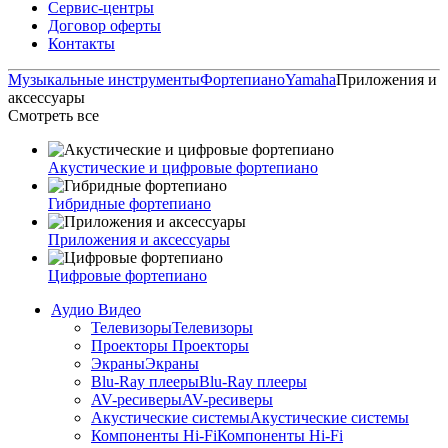
Сервис-центры
Договор оферты
Контакты
Музыкальные инструменты
Фортепиано
Yamaha
Приложения и
аксессуары
Смотреть все
Акустические и цифровые фортепиано
Гибридные фортепиано
Приложения и аксессуары
Цифровые фортепиано
Аудио Видео
Телевизоры
Телевизоры
Проекторы
Проекторы
Экраны
Экраны
Blu-Ray плееры
Blu-Ray плееры
AV-ресиверы
AV-ресиверы
Акустические системы
Акустические системы
Компоненты Hi-Fi
Компоненты Hi-Fi