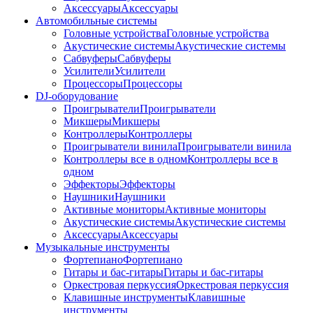
Аксессуары
Аксессуары
Автомобильные системы
Головные устройства
Головные устройства
Акустические системы
Акустические системы
Сабвуферы
Сабвуферы
Усилители
Усилители
Процессоры
Процессоры
DJ-оборудование
Проигрыватели
Проигрыватели
Микшеры
Микшеры
Контроллеры
Контроллеры
Проигрыватели винила
Проигрыватели винила
Контроллеры все в одном
Контроллеры все в
одном
Эффекторы
Эффекторы
Наушники
Наушники
Активные мониторы
Активные мониторы
Акустические системы
Акустические системы
Аксессуары
Аксессуары
Музыкальные инструменты
Фортепиано
Фортепиано
Гитары и бас-гитары
Гитары и бас-гитары
Оркестровая перкуссия
Оркестровая перкуссия
Клавишные инструменты
Клавишные
инструменты